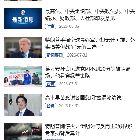
最高法、中央组织部、中央政法委、中央
编办、财政部、人社部印发意见
时事
2026-08-05
特朗普手握全球最强军力却无计可施，外
媒揭美伊战争“无解三选一”
新闻解画
2026-07-31
蒋万安拜会民进党团不到20分钟被请离
场，他看穿绿营策略
台湾
2026-07-31
高市早苗感谢各国慰问“独漏赖清德”
台湾
2026-07-31
特朗普刚停火，伊朗为何反而主动开战？
专家揭背后算计