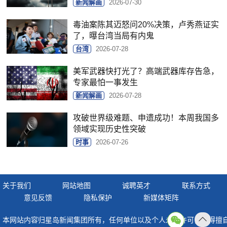
新闻解画
2026-07-30
毒油案陈其迈怒问20%决策，卢秀燕证实
了，曝台湾当局有内鬼
台湾
2026-07-28
美军武器快打光了？高端武器库存告急，
专家最怕一事发生
新闻解画
2026-07-28
攻破世界级难题、申遗成功！本周我国多
领域实现历史性突破
时事
2026-07-26
关于我们
网站地图
诚聘英才
联系方式
意见反馈
隐私保护
新媒体矩阵
本网站内容归星岛新闻集团所有，任何单位以及个人未经许可，不得擅