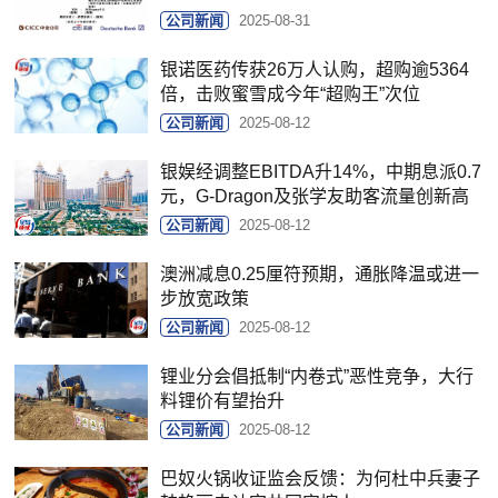
公司新闻
2025-08-31
银诺医药传获26万人认购，超购逾5364
倍，击败蜜雪成今年“超购王”次位
公司新闻
2025-08-12
银娱经调整EBITDA升14%，中期息派0.7
元，G-Dragon及张学友助客流量创新高
公司新闻
2025-08-12
澳洲减息0.25厘符预期，通胀降温或进一
步放宽政策
公司新闻
2025-08-12
锂业分会倡抵制“内卷式”恶性竞争，大行
料锂价有望抬升
公司新闻
2025-08-12
巴奴火锅收证监会反馈：为何杜中兵妻子