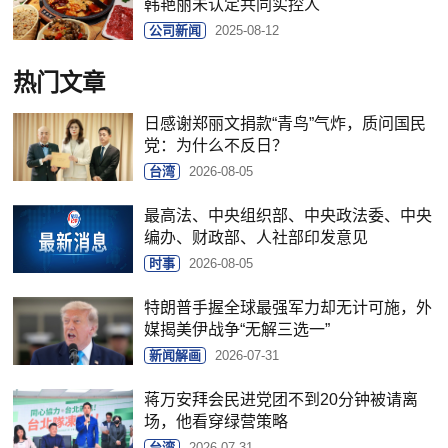
韩艳丽未认定共同实控人
公司新闻
2025-08-12
热门文章
日感谢郑丽文捐款“青鸟”气炸，质问国民
党：为什么不反日？
台湾
2026-08-05
最高法、中央组织部、中央政法委、中央
编办、财政部、人社部印发意见
时事
2026-08-05
特朗普手握全球最强军力却无计可施，外
媒揭美伊战争“无解三选一”
新闻解画
2026-07-31
蒋万安拜会民进党团不到20分钟被请离
场，他看穿绿营策略
台湾
2026-07-31