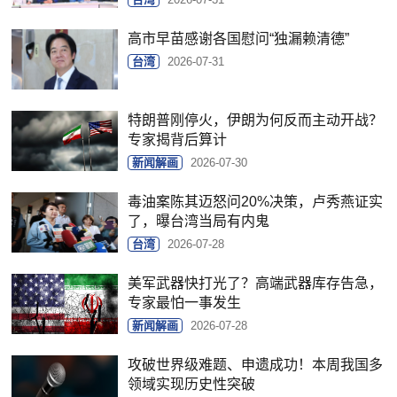
高市早苗感谢各国慰问“独漏赖清德”
台湾
2026-07-31
特朗普刚停火，伊朗为何反而主动开战？
专家揭背后算计
新闻解画
2026-07-30
毒油案陈其迈怒问20%决策，卢秀燕证实
了，曝台湾当局有内鬼
台湾
2026-07-28
美军武器快打光了？高端武器库存告急，
专家最怕一事发生
新闻解画
2026-07-28
攻破世界级难题、申遗成功！本周我国多
领域实现历史性突破