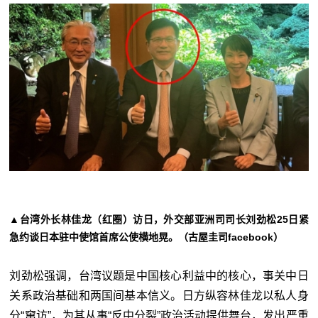
▲台湾外长林佳龙（红圈）访日，外交部亚洲司司长刘劲松25日紧
急约谈日本驻中使馆首席公使横地晃。（古屋圭司facebook）
刘劲松强调，台湾议题是中国核心利益中的核心，事关中日
关系政治基础和两国间基本信义。日方纵容林佳龙以私人身
分“窜访”，为其从事“反中分裂”政治活动提供舞台，发出严重