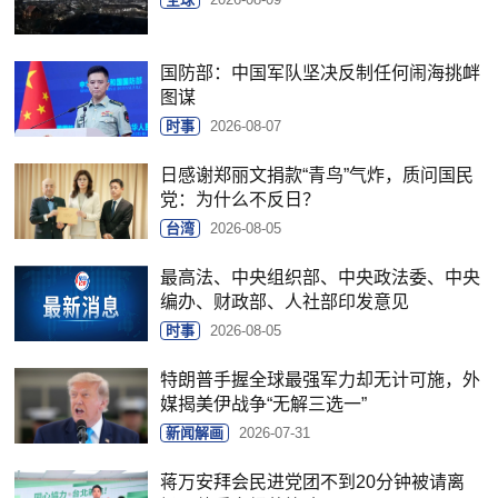
国防部：中国军队坚决反制任何闹海挑衅
图谋
时事
2026-08-07
日感谢郑丽文捐款“青鸟”气炸，质问国民
党：为什么不反日？
台湾
2026-08-05
最高法、中央组织部、中央政法委、中央
编办、财政部、人社部印发意见
时事
2026-08-05
特朗普手握全球最强军力却无计可施，外
媒揭美伊战争“无解三选一”
新闻解画
2026-07-31
蒋万安拜会民进党团不到20分钟被请离