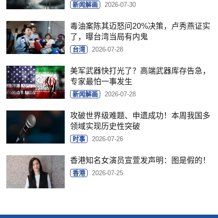
新闻解画
2026-07-30
毒油案陈其迈怒问20%决策，卢秀燕证实
了，曝台湾当局有内鬼
台湾
2026-07-28
美军武器快打光了？高端武器库存告急，
专家最怕一事发生
新闻解画
2026-07-28
攻破世界级难题、申遗成功！本周我国多
领域实现历史性突破
时事
2026-07-26
香港知名女演员宣萱发声明：图是假的！
香港
2026-07-25