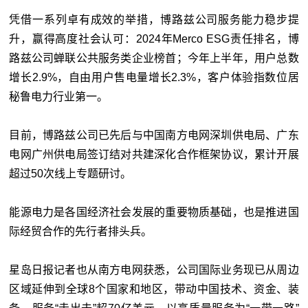
凭借一系列卓有成效的举措，博路兹公司服务能力稳步提
升，赢得高度社会认可：2024年Merco ESG责任排名，博
路兹公司蝉联公共服务类企业榜首；今年上半年，用户总数
增长2.9%，自由用户售电量增长2.3%，客户体验指数位居
秘鲁电力行业第一。
目前，博路兹公司已先后与中国南方电网深圳供电局、广东
电网广州供电局签订结对共建深化合作框架协议，累计开展
超过50次线上专题研讨。
能源电力是各国经济社会发展的重要物质基础，也是推进国
际经贸合作的先行者排头兵。
星岛日报记者也从南方电网获悉，公司国际业务现已从周边
区域延伸到全球8个国家和地区，带动中国技术、资金、装