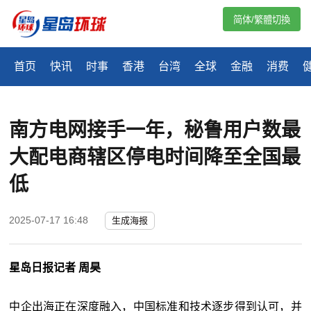
简体/繁體切換
首页
快讯
时事
香港
台湾
全球
金融
消费
南方电网接手一年，秘鲁用户数最
大配电商辖区停电时间降至全国最
低
2025-07-17 16:48
生成海报
星岛日报记者 周昊
中企出海正在深度融入，中国标准和技术逐步得到认可，并