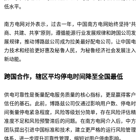
低水平。
南方电网对外表示，过去一年，中国南方电网始终坚持“共
商、共建、共享”原则，遵循能源行业发展规律和跨国公司发
展规律，推动博路兹公司成为拉美最好配电公司，让中国电
力技术和经验更好惠及秘鲁人民，为秘鲁经济社会发展注入
新动能。
跨国合作，辖区平均停电时间降至全国最低
供电可靠性是衡量配电服务质量的核心指标，更是赢得客户
信任的基石。此前，博路兹公司仅通过影响用户数、停电时
间衡量停电紧急程度，风险等级划分简单，存在风险评估精
准度不足和风险预警滞后的问题。在南方电网介入后，中方
团队提出引进中国标准和技术，建立更严格的运行风险管理
体系，进一步提升可靠性管理，缩短对用户停电影响。