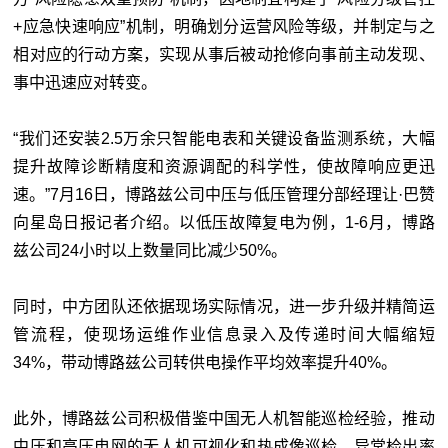
+应急快速响应”机制，明确划分运营风险等级，并制定与之
相对应的行动方案，实现从事后被动抢修向事前主动发现、
事中迅速应对转变。
“我们还安装2.5万余只智能电表和关键设备监测系统，大幅
提升故障诊断精度和资源调配的科学性，使故障响应更迅
速。”7月16日，博路兹公司中压与低压管理分部经理让·巴赞
向星岛日报记者介绍。以低压故障复电为例，1-6月，博路
兹公司24小时以上数量同比减少50%。
同时，中方团队还依据现场实际情况，进一步升级并精简运
管流程，使现场运维作业信息录入及传递时间大幅缩短
34%，带动博路兹公司转供电操作平均效率提升40%。
此外，博路兹公司积极借鉴中国无人机智能巡检经验，推动
中压和高压电网的无人机可视化和热成像巡检，异常检出率