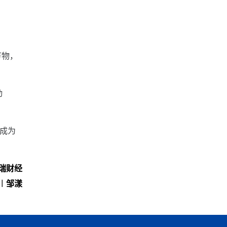
万物，
动
成为
瑞财经
︱邹漾