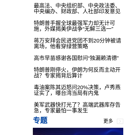
最高法、中央组织部、中央政法委、
中央编办、财政部、人社部印发意见
特朗普手握全球最强军力却无计可
施，外媒揭美伊战争“无解三选一”
蒋万安拜会民进党团不到20分钟被请
离场，他看穿绿营策略
高市早苗感谢各国慰问“独漏赖清德”
特朗普刚停火，伊朗为何反而主动开
战？专家揭背后算计
毒油案陈其迈怒问20%决策，卢秀燕
证实了，曝台湾当局有内鬼
美军武器快打光了？高端武器库存告
急，专家最怕一事发生
专题
更多