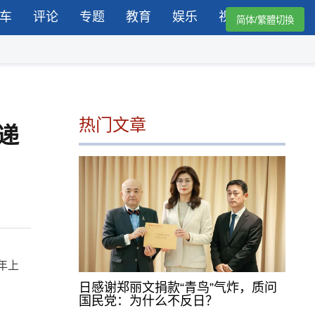
车
评论
专题
教育
娱乐
视频
简体/繁體切換
热门文章
递
年上
日感谢郑丽文捐款“青鸟”气炸，质问
国民党：为什么不反日？