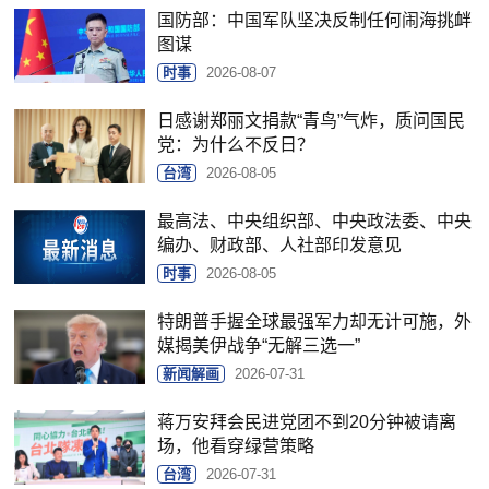
国防部：中国军队坚决反制任何闹海挑衅
图谋
时事
2026-08-07
日感谢郑丽文捐款“青鸟”气炸，质问国民
党：为什么不反日？
台湾
2026-08-05
最高法、中央组织部、中央政法委、中央
编办、财政部、人社部印发意见
时事
2026-08-05
特朗普手握全球最强军力却无计可施，外
媒揭美伊战争“无解三选一”
新闻解画
2026-07-31
蒋万安拜会民进党团不到20分钟被请离
场，他看穿绿营策略
台湾
2026-07-31