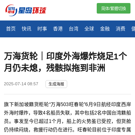
简体/繁體切換
首页
快讯
时事
香港
台湾
全球
金融
消费
万海货轮｜印度外海爆炸烧足1个
月仍未熄，残骸拟拖到非洲
2025-07-14 08:57
生成海报
旗下新加坡籍货柜轮“万海503旺春轮”6月9日航经印度西岸
外海时爆炸，导致4名船员失联，其中包括2名中国台湾籍船
员。事发至今已超过1个月，船上的火势虽已受控，但货舱
仍持续闷烧，救援行动仍在进行。旺春轮目前位于印度专属