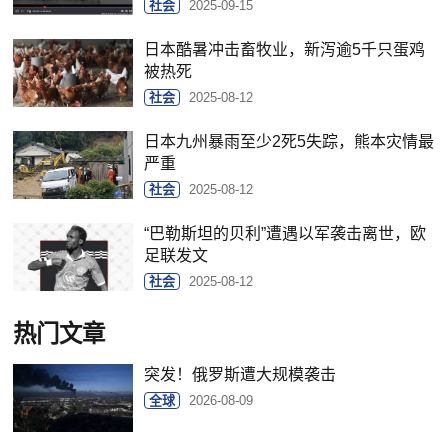
社会
2025-09-15
日本酷暑冲击畜牧业，新泻逾5千只蛋鸡
被热死
社会
2025-08-12
日本九州暴雨至少2死5失踪，熊本灾情最
严重
社会
2025-08-12
“巴勒斯坦的贝利”遭遇以军袭击离世，欧
足联发文
社会
2025-08-12
热门文章
突发！俄罗斯遭大规模袭击
全球
2026-08-09