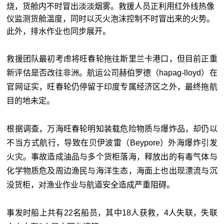
烧，货舱内不时冒出淡淡烟雾。救援人员正利用红外线热像
仪监测货舱温度，同时以灭火泡沫控制不时冒出来的火势。
此外，排水作业也同步展开。
救援团队最初考虑将旺春轮拖往斯里兰卡港口，但目前正重
新评估是否改往非洲。航运公司赫伯罗德（hapag-lloyd）在
官网证实，旺春轮仍停留于印度专属经济区之外，最终拖航
目的地未定。
根据调查，万海旺春轮明知装载危险物质与爆炸品，却仍以
不当方式航行，导致在贝伊波雷（Beypore）外海爆炸引发
火灾。事故造成油品与多个货柜落海，释放出的有毒气体与
化学物质危及周边渔民与海洋生态，海面上也出现漂流与沉
没货柜，对渔业作业与航道安全造成严重阻碍。
事发时船上共有22名船员，其中18人获救，4人失联，失联