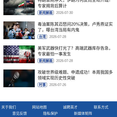
特朗普刚停火，伊朗为何反而主动开战？
专家揭背后算计
新闻解画
2026-07-30
毒油案陈其迈怒问20%决策，卢秀燕证实
了，曝台湾当局有内鬼
台湾
2026-07-28
美军武器快打光了？高端武器库存告急，
专家最怕一事发生
新闻解画
2026-07-28
攻破世界级难题、申遗成功！本周我国多
领域实现历史性突破
时事
2026-07-26
关于我们
网站地图
诚聘英才
联系方式
意见反馈
隐私保护
新媒体矩阵