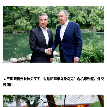
▲王毅晤俄外长拉夫罗夫，讨谕朝鲜半岛及乌克兰危机等议题。外交
部图片