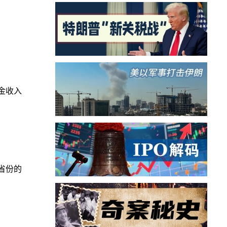
。
金收入
省份的