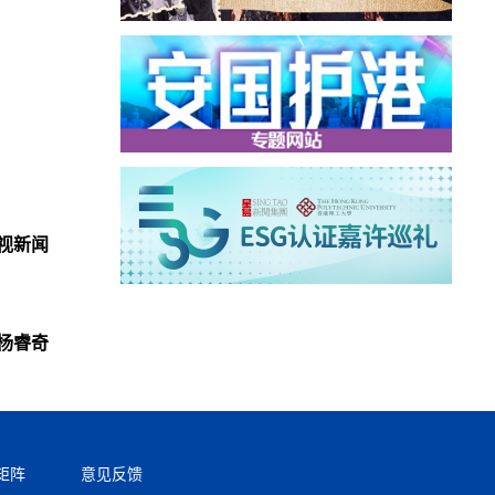
央视新闻
杨睿奇
矩阵
意见反馈