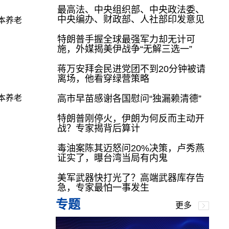
最高法、中央组织部、中央政法委、
中央编办、财政部、人社部印发意见
本养老
特朗普手握全球最强军力却无计可
施，外媒揭美伊战争“无解三选一”
蒋万安拜会民进党团不到20分钟被请
离场，他看穿绿营策略
本养老
高市早苗感谢各国慰问“独漏赖清德”
特朗普刚停火，伊朗为何反而主动开
战？专家揭背后算计
毒油案陈其迈怒问20%决策，卢秀燕
证实了，曝台湾当局有内鬼
美军武器快打光了？高端武器库存告
急，专家最怕一事发生
专题
更多