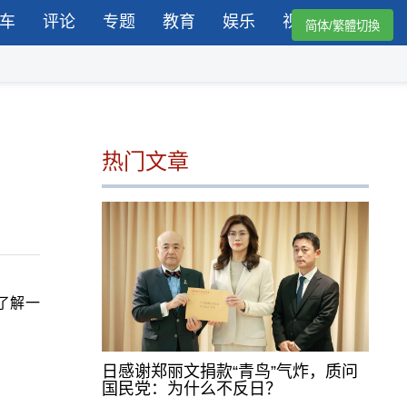
车
评论
专题
教育
娱乐
视频
简体/繁體切換
热门文章
了解一
日感谢郑丽文捐款“青鸟”气炸，质问
国民党：为什么不反日？