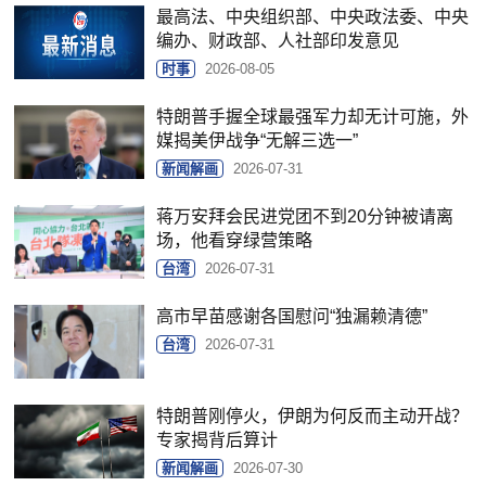
最高法、中央组织部、中央政法委、中央
编办、财政部、人社部印发意见
时事
2026-08-05
特朗普手握全球最强军力却无计可施，外
媒揭美伊战争“无解三选一”
新闻解画
2026-07-31
蒋万安拜会民进党团不到20分钟被请离
场，他看穿绿营策略
台湾
2026-07-31
高市早苗感谢各国慰问“独漏赖清德”
台湾
2026-07-31
特朗普刚停火，伊朗为何反而主动开战？
专家揭背后算计
新闻解画
2026-07-30