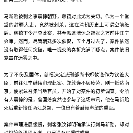
马新贻被刺之事震惊朝野，慈禧对此尤为关切。作为一个堂
堂的封疆大吏，竟然被刺杀，这在清朝历史上可谓空前绝
后。慈禧下令严查此案，甚至派遣漕运总督张之万前往江宁
会审。然而，尽管朝廷多次催促，五个月过去了，案件依然
没有取得任何突破，唯一提交的奏折充满了疑点，案件依旧
笼罩在迷雾之中。
为了不伤及国体，慈禧决定派刑部尚书郑敦谨作为钦差大
臣，前往江宁继续审理此案。郑敦谨不顾疲劳，刚一抵达南
京，便紧急召集当地官员，开始了对案件的初步调查。令所
有人震惊的是，曾国藩竟然也参与了这场审讯，他在马新贻
死后重新接任两江总督，一位曾有着赫赫声望的重臣。
案件审理进展缓慢，刺客张汶祥明确承认行刺马新贻，却对
动机始终语焉不详，审讯没有实质性成果。