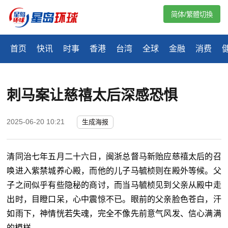
简体/繁體切換
首页
快讯
时事
香港
台湾
全球
金融
消费
刺马案让慈禧太后深感恐惧
2025-06-20 10:21
生成海报
清同治七年五月二十六日，闽浙总督马新贻应慈禧太后的召
唤进入紫禁城养心殿，而他的儿子马毓桢则在殿外等候。父
子之间似乎有些隐秘的商讨，而当马毓桢见到父亲从殿中走
出时，目瞪口呆，心中震惊不已。眼前的父亲脸色苍白，汗
如雨下，神情恍若失魂，完全不像先前意气风发、信心满满
的模样。