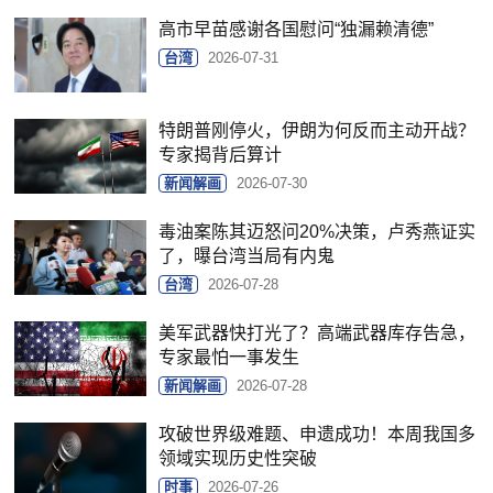
高市早苗感谢各国慰问“独漏赖清德”
台湾
2026-07-31
特朗普刚停火，伊朗为何反而主动开战？
专家揭背后算计
新闻解画
2026-07-30
毒油案陈其迈怒问20%决策，卢秀燕证实
了，曝台湾当局有内鬼
台湾
2026-07-28
美军武器快打光了？高端武器库存告急，
专家最怕一事发生
新闻解画
2026-07-28
攻破世界级难题、申遗成功！本周我国多
领域实现历史性突破
时事
2026-07-26