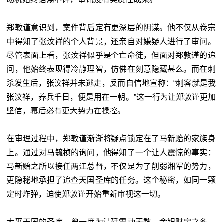
郑敦谨意识到，案件背后定有更深层的阴谋。他不仅从卷宗
中得知了张汶祥的个人背景，还亲自对嫌疑人进行了审问。
尽管表面上看，张汶祥似乎是个亡命徒，但面对郑敦谨的追
问，他始终表现得冷静理智，仿佛在刻意隐藏甚么。而在刺
杀发生后，张汶祥并未逃走，反而自信地宣称：“刺客就是我
张汶祥，养兵千日，便是用在一朝。”这一行为让郑敦谨更加
坚信，幕后必有更大势力在操控。
在审理过程中，郑敦谨渐渐将疑点锁定在了马新贻的家族身
上。通过对马毓桢的询问，他得知了一个让人震惊的事实：
马新贻之所以接任两江总督，不仅是为了削弱湘军的势力，
更隐秘地承担了追查天国圣库的任务。这个秘密，如同一颗
定时炸弹，迫使郑敦谨开始重新审视这一切。
太平天国的圣库，曾一度为清廷震动无数，金银财宝之多，