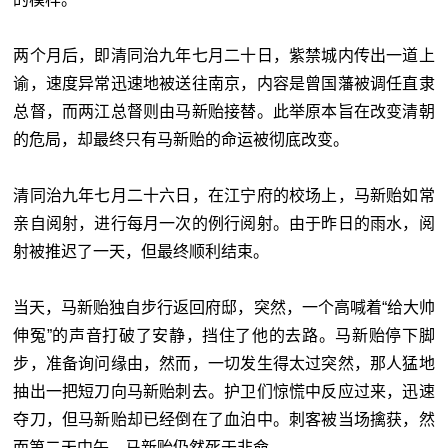
两个月后，即清同治九年七月二十日，紫禁城内传出一道上
谕，速度异常迅速地被送往南京，内容是曾国藩被调任直隶
总督，而两江总督则由马新贻接替。此举原本旨在改变清朝
的危局，却最终只有马新贻的命运被彻底改变。
清同治九年七月二十六日，在江宁府的校场上，马新贻如常
亲自阅射，进行每月一次的例行阅射。由于昨日的雨水，阅
射被推迟了一天，但最终顺利结束。
当天，马新贻独自步行返回府邸，突然，一个高喊着“给大帅
伸冤”的声音打破了安静，挡住了他的去路。马新贻停下脚
步，准备询问缘由，然而，一切发生得太过突然，那人猛地
抽出一把短刀向马新贻刺去。护卫们惊慌中反应过来，迅速
夺刀，但马新贻却已经倒在了血泊中。刺客被当场擒获，然
而第二天中午，马新贻仍然死于非命。