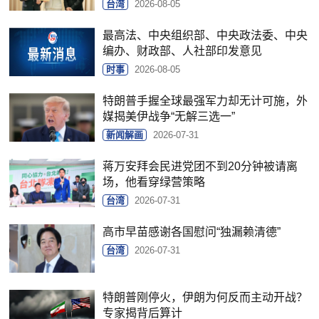
台湾
2026-08-05
最高法、中央组织部、中央政法委、中央
编办、财政部、人社部印发意见
时事
2026-08-05
特朗普手握全球最强军力却无计可施，外
媒揭美伊战争“无解三选一”
新闻解画
2026-07-31
蒋万安拜会民进党团不到20分钟被请离
场，他看穿绿营策略
台湾
2026-07-31
高市早苗感谢各国慰问“独漏赖清德”
台湾
2026-07-31
特朗普刚停火，伊朗为何反而主动开战？
专家揭背后算计