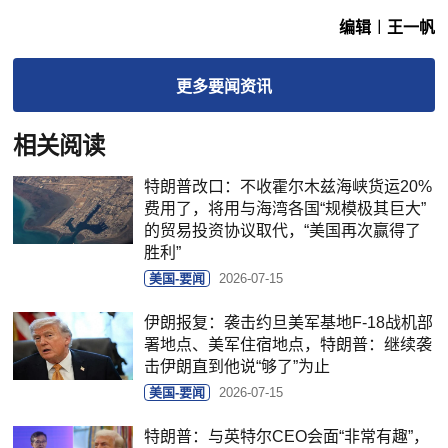
编辑︱王一帆
更多
要闻
资讯
相关阅读
特朗普改口：不收霍尔木兹海峡货运20%
费用了，将用与海湾各国“规模极其巨大”
的贸易投资协议取代，“美国再次赢得了
胜利”
美国-要闻
2026-07-15
伊朗报复：袭击约旦美军基地F-18战机部
署地点、美军住宿地点，特朗普：继续袭
击伊朗直到他说“够了”为止
美国-要闻
2026-07-15
特朗普：与英特尔CEO会面“非常有趣”，