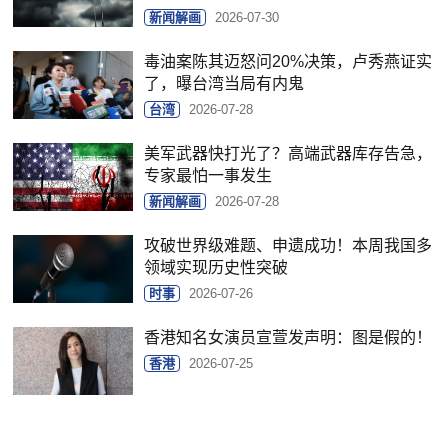
新闻解画
2026-07-30
毒油案陈其迈怒问20%决策，卢秀燕证实
了，曝台湾当局有内鬼
台湾
2026-07-28
美军武器快打光了？高端武器库存告急，
专家最怕一事发生
新闻解画
2026-07-28
攻破世界级难题、申遗成功！本周我国多
领域实现历史性突破
时事
2026-07-26
香港知名女演员宣萱发声明：图是假的！
香港
2026-07-25