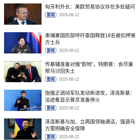
匈牙利外长：美欧贸易协议存在多处疑问
要闻
2025-08-12
柬埔寨国防部呼吁泰国释放18名被扣押柬
方士兵
要闻
2025-08-12
传基辅准备对俄“割地”，特朗普：会尽量
帮乌讨回失土
要闻
2025-08-12
指俄正调动军队发动新进攻，泽连斯基：
没迹象显示普京准备停火
要闻
2025-08-12
泽连斯基与加、立两国领袖通话，强调乌
方需明确安全保障
要闻
2025-08-12