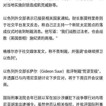
对当地实施封锁造成飢荒威胁等。
以色列外交部表示已接获相关国家通知。财长斯莫特里奇则
于社交平台发文反击，称自己正主持一个新犹太定居点的落
成仪式时收到制裁消息。他写道：“我们战胜过法老，也会战
胜（英国首相）施纪贤的高墙。”
格维尔亦于社交媒体发文，称不畏制裁，并强调“会继续捍卫
以色列”。
以色列外交部长萨尔（Gideon Saar）批评制裁“荒谬至极”，
并透露已与内塔尼亚胡讨论下步应对，将于下周召开会议磋
商。
国际刑事法院去年已就以军在加沙涉嫌犯下战争罪行对内塔
尼亚胡发出逮捕令。虽然他否认相关指控，并批评国际刑事