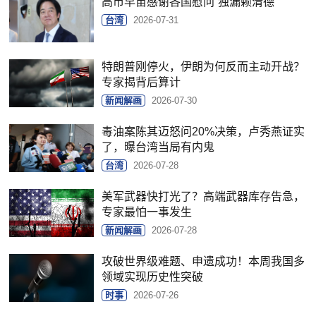
高市早苗感谢各国慰问“独漏赖清德”
台湾
2026-07-31
特朗普刚停火，伊朗为何反而主动开战？
专家揭背后算计
新闻解画
2026-07-30
毒油案陈其迈怒问20%决策，卢秀燕证实
了，曝台湾当局有内鬼
台湾
2026-07-28
美军武器快打光了？高端武器库存告急，
专家最怕一事发生
新闻解画
2026-07-28
攻破世界级难题、申遗成功！本周我国多
领域实现历史性突破
时事
2026-07-26