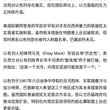
法院对以色列存在偏见，但在国际舆论上，以方面临的压力
正持续升温。
美国前朝拜登政府早前亦罕有对涉及在西岸暴力的极端犹太
定居者实施制裁，虽然相关措施在特朗普上台后被取消，但
现时两名以色列部长被列入制裁名单，仍属前所未见。
以色列人权律师马克（Eitay Mack）形容此举“历史性”，表
示西方对以色列政界长年不问责的“豁免墙”终于被打破。他
并指出：“这是一个讯号，内塔尼亚胡可能就是下一个。”
以色列于1967年六日战争中夺取约旦河西岸、东耶路撒冷与
加沙地带，巴勒斯坦人希望这三个地区成为其未来国家的版
图。虽然国际普遍视犹太定居点为非法，但以方历届政府均
推动定居扩张，特别在内塔尼亚胡领导的极右翼联盟上台后
更是迅猛。