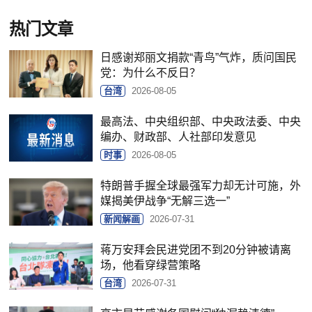
热门文章
日感谢郑丽文捐款“青鸟”气炸，质问国民
党：为什么不反日？
台湾
2026-08-05
最高法、中央组织部、中央政法委、中央
编办、财政部、人社部印发意见
时事
2026-08-05
特朗普手握全球最强军力却无计可施，外
媒揭美伊战争“无解三选一”
新闻解画
2026-07-31
蒋万安拜会民进党团不到20分钟被请离
场，他看穿绿营策略
台湾
2026-07-31