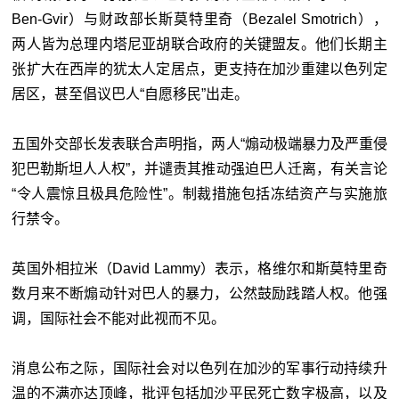
Ben-Gvir）与财政部长斯莫特里奇（Bezalel Smotrich），
两人皆为总理内塔尼亚胡联合政府的关键盟友。他们长期主
张扩大在西岸的犹太人定居点，更支持在加沙重建以色列定
居区，甚至倡议巴人“自愿移民”出走。
五国外交部长发表联合声明指，两人“煽动极端暴力及严重侵
犯巴勒斯坦人人权”，并谴责其推动强迫巴人迁离，有关言论
“令人震惊且极具危险性”。制裁措施包括冻结资产与实施旅
行禁令。
英国外相拉米（David Lammy）表示，格维尔和斯莫特里奇
数月来不断煽动针对巴人的暴力，公然鼓励践踏人权。他强
调，国际社会不能对此视而不见。
消息公布之际，国际社会对以色列在加沙的军事行动持续升
温的不满亦达顶峰，批评包括加沙平民死亡数字极高，以及