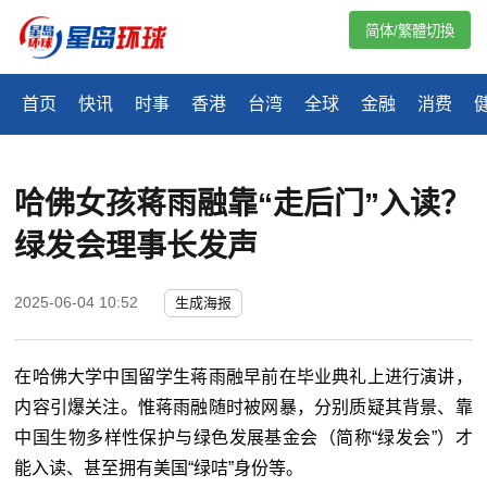
简体/繁體切換
首页
快讯
时事
香港
台湾
全球
金融
消费
哈佛女孩蒋雨融靠“走后门”入读？
绿发会理事长发声
2025-06-04 10:52
生成海报
在哈佛大学中国留学生蒋雨融早前在毕业典礼上进行演讲，
内容引爆关注。惟蒋雨融随时被网暴，分别质疑其背景、靠
中国生物多样性保护与绿色发展基金会（简称
“
绿发会
”
）才
能入读、甚至拥有美国“
绿咭
”身份等。