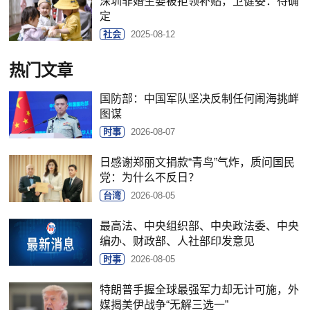
深圳非婚生婴被拒领补贴，卫健委：待确
定
社会
2025-08-12
热门文章
国防部：中国军队坚决反制任何闹海挑衅
图谋
时事
2026-08-07
日感谢郑丽文捐款“青鸟”气炸，质问国民
党：为什么不反日？
台湾
2026-08-05
最高法、中央组织部、中央政法委、中央
编办、财政部、人社部印发意见
时事
2026-08-05
特朗普手握全球最强军力却无计可施，外
媒揭美伊战争“无解三选一”