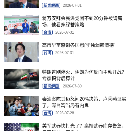
新闻解画
2026-07-31
蒋万安拜会民进党团不到20分钟被请离
场，他看穿绿营策略
台湾
2026-07-31
高市早苗感谢各国慰问“独漏赖清德”
台湾
2026-07-31
特朗普刚停火，伊朗为何反而主动开战？
专家揭背后算计
新闻解画
2026-07-30
毒油案陈其迈怒问20%决策，卢秀燕证实
了，曝台湾当局有内鬼
台湾
2026-07-28
美军武器快打光了？高端武器库存告急，