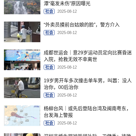
潭“毫发未伤”原因曝光
社会
2025-08-12
“外卖员摸前台姑娘的脸”，警方介入
社会
2025-08-12
成都世运会｜意29岁运动员定向比赛昏迷
入院，抢救无效不幸离世
社会
2025-08-12
19岁男开车多次撞击单车男，叫嚣：没人
治你，00后治你
社会
2025-08-12
杨柳台风｜或先后登陆台湾及闽南粤东，
台发海上警报
社会
2025-08-12