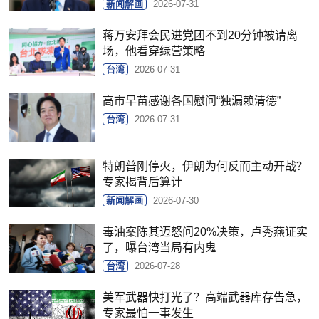
新闻解画
2026-07-31
蒋万安拜会民进党团不到20分钟被请离
场，他看穿绿营策略
台湾
2026-07-31
高市早苗感谢各国慰问“独漏赖清德”
台湾
2026-07-31
特朗普刚停火，伊朗为何反而主动开战？
专家揭背后算计
新闻解画
2026-07-30
毒油案陈其迈怒问20%决策，卢秀燕证实
了，曝台湾当局有内鬼
台湾
2026-07-28
美军武器快打光了？高端武器库存告急，
专家最怕一事发生