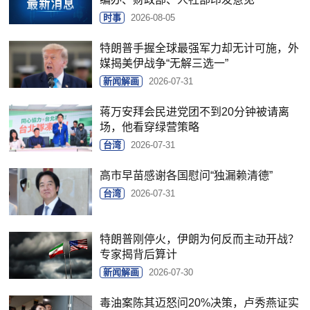
时事
2026-08-05
特朗普手握全球最强军力却无计可施，外
媒揭美伊战争“无解三选一”
新闻解画
2026-07-31
蒋万安拜会民进党团不到20分钟被请离
场，他看穿绿营策略
台湾
2026-07-31
高市早苗感谢各国慰问“独漏赖清德”
台湾
2026-07-31
特朗普刚停火，伊朗为何反而主动开战？
专家揭背后算计
新闻解画
2026-07-30
毒油案陈其迈怒问20%决策，卢秀燕证实