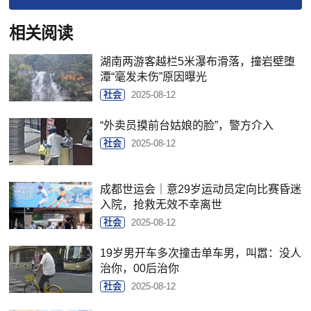
相关阅读
湖南两游客越栏5米瀑布滑落，撞岩壁堕
潭“毫发未伤”原因曝光
社会
2025-08-12
“外卖员摸前台姑娘的脸”，警方介入
社会
2025-08-12
成都世运会｜意29岁运动员定向比赛昏迷
入院，抢救无效不幸离世
社会
2025-08-12
19岁男开车多次撞击单车男，叫嚣：没人
治你，00后治你
社会
2025-08-12