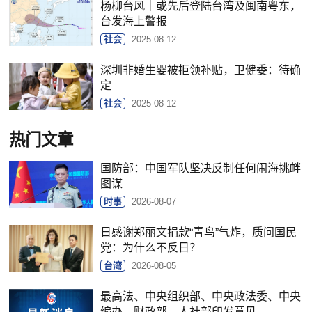
杨柳台风｜或先后登陆台湾及闽南粤东，
台发海上警报
社会
2025-08-12
深圳非婚生婴被拒领补贴，卫健委：待确
定
社会
2025-08-12
热门文章
国防部：中国军队坚决反制任何闹海挑衅
图谋
时事
2026-08-07
日感谢郑丽文捐款“青鸟”气炸，质问国民
党：为什么不反日？
台湾
2026-08-05
最高法、中央组织部、中央政法委、中央
编办、财政部、人社部印发意见