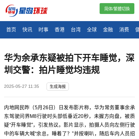
简体/繁體切換
首页
快讯
时事
香港
台湾
全球
金融
消费
华为余承东疑被拍下开车睡觉，深
圳交警：拍片睡觉均违规
2025-05-27 11:35
生成海报
内地网民昨（5月26日）日发布影片称，华为常务董事余承
东驾驶问界M8行驶时头部低垂近20秒，未握方向盘，被质
疑“开车睡觉”，引发热议。影片显示，拍摄人员向左侧行驶
中的车辆大喊“余总，睡着了？”并按喇叭，随后车内人员招