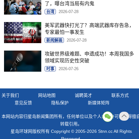
了，曝台湾当局有内鬼
台湾
2026-07-28
美军武器快打光了？高端武器库存告急，
专家最怕一事发生
新闻解画
2026-07-28
攻破世界级难题、申遗成功！本周我国多
领域实现历史性突破
时事
2026-07-26
关于我们
网站地图
诚聘英才
联系方式
意见反馈
隐私保护
新媒体矩阵
本网站内容归星岛新闻集团所有，任何单位以及个人未经许可，不得擅
返回
转载引用。
顶部
星岛环球网版权所有 Copyright © 2005-2026 Stnn.cc All Rights
Reserved.