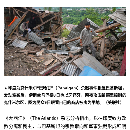
▲印度为克什米尔“巴哈甘”（Pahalgam）杀戮事件报复巴基斯坦，
发动空袭后，伊斯兰马巴德8日也以牙还牙，彻夜攻击新德里控制的
克什米尔区，图为民众9日眼看自己的商店被夷为平地。（美联社）
《大西洋》（The Atlantic）杂志分析指出，以往印度致力政
教分离和民主，与巴基斯坦的宗教取向和军事独裁形成鲜明