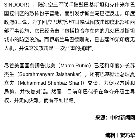
SINDOOR），陆海空三军联手摧毁巴基斯坦和克什米尔巴
国控制区的恐怖份子营地，而引发伊斯兰马巴德反击。印度
政府8日说，为了回应巴基斯坦7日晚试图攻击印度北部和西
部军事设施，它已经袭击了包括拉合尔在内的几处巴基斯坦
城市的防空设施。而伊斯兰马巴德则说，已击落29架印度无
人机，并说这次攻击是“一次严重的挑衅”。
尽管美国国务卿鲁比奥（Marco Rubio）已经和印度外长苏
杰生（Subrahmanyam Jaishankar），还有巴基斯坦总理夏
立夫（Muhammad Shehbaz Sharif）交谈，力促双方缓和
局势，并恢复对话。然而，目前印巴似乎在争夺升级主导
权，并走向灾难，而看不到出路。
来源：中时新闻网
编辑︱贺巧华