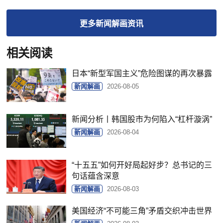
更多
新闻解画
资讯
相关阅读
日本“新型军国主义”危险图谋的再次暴露
新闻解画
2026-08-05
新闻分析丨韩国股市为何陷入“杠杆漩涡”
新闻解画
2026-08-04
“十五五”如何开好局起好步？总书记的三
句话蕴含深意
新闻解画
2026-08-03
美国经济“不可能三角”矛盾交织冲击世界