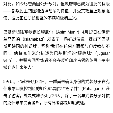
对比。如今尽管两国公开敌对，但政府却已成为彼此的翻版
——都以民主镇压和边境动荡为特征，并受宗教至上观念驱
使，彼此正在助长相互的不满和极端主义。
巴基斯坦陆军参谋长穆尼尔（Asim Munir）4月17日在伊斯
兰马巴德（Islamabad）发表了一场好战演说，提出了巴基
斯坦建国的神话版，坚称“我们在任何方面都与印度教徒不
同”。他将克什米尔描述为巴基斯坦的“颈静脉”（jugular
vein），并誓言巴国“永远不会在反抗印度占领的英勇斗争中
抛弃克什米尔人”。
5天后，也就是4月22日，一群尚未确认身份的武装分子在克
什米尔印度控制区的知名避暑胜地“巴哈甘”（Pahalgam）袭
击了游客，处决式地杀死了26人。除了一名与武装分子对抗
的克什米尔受害者外，所有死者都是印度教徒。