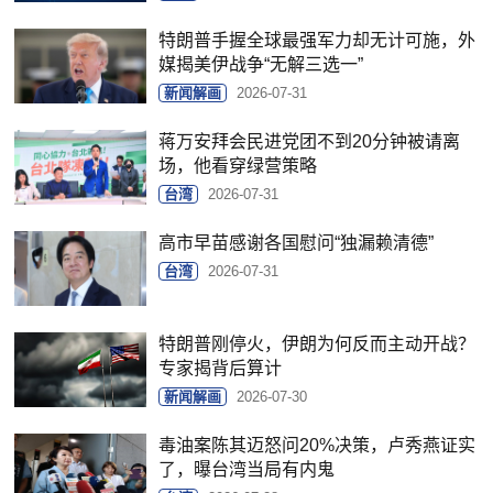
特朗普手握全球最强军力却无计可施，外
媒揭美伊战争“无解三选一”
新闻解画
2026-07-31
蒋万安拜会民进党团不到20分钟被请离
场，他看穿绿营策略
台湾
2026-07-31
高市早苗感谢各国慰问“独漏赖清德”
台湾
2026-07-31
特朗普刚停火，伊朗为何反而主动开战？
专家揭背后算计
新闻解画
2026-07-30
毒油案陈其迈怒问20%决策，卢秀燕证实
了，曝台湾当局有内鬼