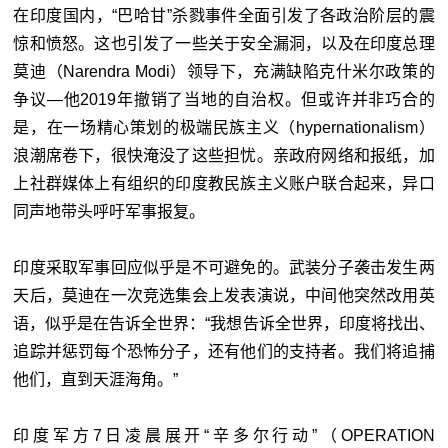
在印度国内，“巴哈甘”杀戮事件全面引发了各政治阶层的震
惊和愤怒。这也引发了一些关于安全漏洞，以及在印度总理
莫迪（Narendra Modi）领导下，充满缺陷克什米尔政策的
争议—他2019年撤销了当地的自治权。但或许并非巧合的
是，在一场精心策划的极端民族主义（hypernationalism）
浪潮席卷下，很快淹没了这些担忧。亲政府网络和报纸，加
上社群媒体上有组织的印度教民族主义账户联合起来，异口
同声地带头呼吁军事报复。
印度采取军事回应似乎是不可避免的。武装分子袭击发生两
天后，莫迪在一次竞选集会上发表演说，中间他突然改用英
语，似乎是在告诉全世界：“我想告诉全世界，印度将找出、
追踪并惩罚每个恐怖分子，还有他们的支持者。我们将追捕
他们，直到天涯海角。”
印度军方7日凌晨展开“辛多尔行动”（OPERATION