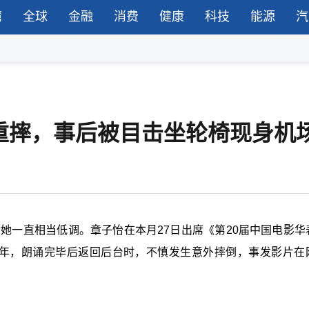
湾
全球
金融
消费
健康
科技
能源
汽
重摔，事后被目击坐轮椅现身机
后她一直相当低调。章子怡在本月27日出席《第20届中国电影华
周年，朗诵完毕后返回后台时，不慎发生意外摔倒，事发影片在