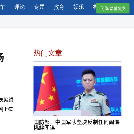
车
评论
专题
教育
娱乐
视频
简体/繁體切換
热门文章
场
表奖颁
网上疯
国防部：中国军队坚决反制任何闹海
挑衅图谋