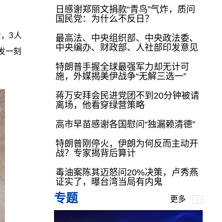
日感谢郑丽文捐款“青鸟”气炸，质问
国民党：为什么不反日？
，3人
最高法、中央组织部、中央政法委、
中央编办、财政部、人社部印发意见
发一刻
特朗普手握全球最强军力却无计可
施，外媒揭美伊战争“无解三选一”
蒋万安拜会民进党团不到20分钟被请
离场，他看穿绿营策略
高市早苗感谢各国慰问“独漏赖清德”
特朗普刚停火，伊朗为何反而主动开
战？专家揭背后算计
毒油案陈其迈怒问20%决策，卢秀燕
证实了，曝台湾当局有内鬼
专题
更多