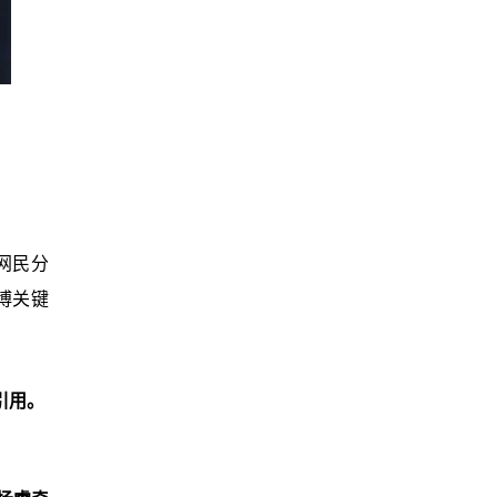
网民分
博关键
引用。