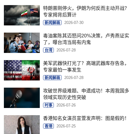
特朗普刚停火，伊朗为何反而主动开战？
专家揭背后算计
新闻解画
2026-07-30
毒油案陈其迈怒问20%决策，卢秀燕证实
了，曝台湾当局有内鬼
台湾
2026-07-28
美军武器快打光了？高端武器库存告急，
专家最怕一事发生
新闻解画
2026-07-28
攻破世界级难题、申遗成功！本周我国多
领域实现历史性突破
时事
2026-07-26
香港知名女演员宣萱发声明：图是假的！
香港
2026-07-25