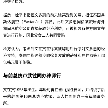
移交至检方。
据悉，检举书指控文多惠的前夫徐某受到关照，担任泰国易
斯达航空（Eastar Jet）高管。此后文多惠同徐某旅居海外
期间从航空公司直接获取经济利益，可被视为有关方向文在
寅进行行贿，因此父女二人共同受贿。
检方认为，考虑到文在寅在徐某被聘用后暂停对文多惠的经
济支持，泰国易斯达航空向徐某发放的薪酬和居住费等2.23
亿韩元属于贿赂。
与前总统卢武铉同办律师行
文在寅1953年出生。年轻时曾在釜山担任律师，并结识了后
来的韩国第16届总统卢武铉，两人共同创办一家律师事务
所。