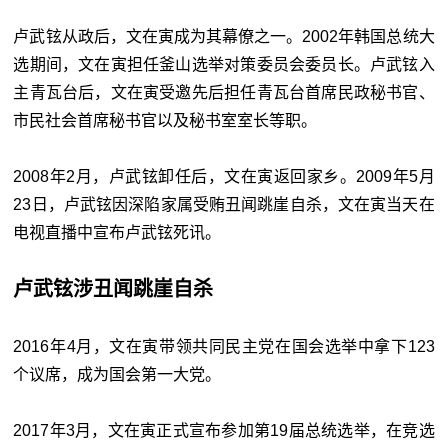
卢武铉从政后，文在寅成为其幕僚之一。2002年韩国总统大
选期间，文在寅担任釜山选举对策委员会委员长。卢武铉入
主青瓦台后，文在寅受邀先后担任青瓦台首席民政秘书官、
市民社会首席秘书官以及秘书室室长等职。
2008年2月，卢武铉卸任后，文在寅返回家乡。2009年5月
23日，卢武铉因深陷家属受贿丑闻跳崖自杀，文在寅当天在
电视直播中宣布卢武铉死讯。
卢武铉涉丑闻跳崖自杀
2016年4月，文在寅带领共同民主党在国会选举中拿下123
个议席，成为国会第一大党。
2017年3月，文在寅正式宣布参加第19届总统选举，在竞选