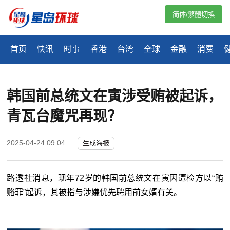
简体/繁體切換
首页
快讯
时事
香港
台湾
全球
金融
消费
韩国前总统文在寅涉受贿被起诉，
青瓦台魔咒再现？
2025-04-24 09:04
生成海报
路透社消息，现年72岁的韩国前总统文在寅因遭检方以“贿
赂罪”起诉，其被指与涉嫌优先聘用前女婿有关。