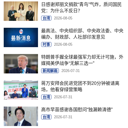
日感谢郑丽文捐款“青鸟”气炸，质问国民
党：为什么不反日？
台湾
2026-08-05
最高法、中央组织部、中央政法委、中央
编办、财政部、人社部印发意见
时事
2026-08-05
特朗普手握全球最强军力却无计可施，外
媒揭美伊战争“无解三选一”
新闻解画
2026-07-31
蒋万安拜会民进党团不到20分钟被请离
场，他看穿绿营策略
台湾
2026-07-31
高市早苗感谢各国慰问“独漏赖清德”
台湾
2026-07-31