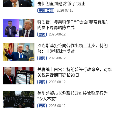
击伊朗直到他说“够了”为止
美国-要闻
2026-07-15
特朗普：与英特尔CEO会面“非常有趣”，
阁员下周再晤陈立武
要闻
2025-08-12
泽连斯基拒绝向俄作出领土让步，特朗
普：非常强烈地反对
要闻
2025-08-12
关税战｜白宫：特朗普签行政命令，对华
关税暂缓期再延长90日
要闻
2025-08-12
美华盛顿市长称联邦政府接管警局行为
“令人不安”
要闻
2025-08-12