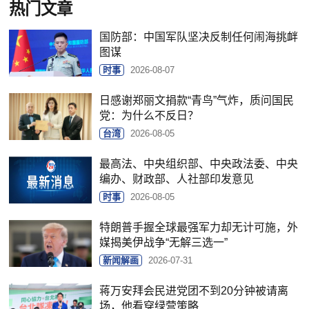
热门文章
国防部：中国军队坚决反制任何闹海挑衅
图谋
时事
2026-08-07
日感谢郑丽文捐款“青鸟”气炸，质问国民
党：为什么不反日？
台湾
2026-08-05
最高法、中央组织部、中央政法委、中央
编办、财政部、人社部印发意见
时事
2026-08-05
特朗普手握全球最强军力却无计可施，外
媒揭美伊战争“无解三选一”
新闻解画
2026-07-31
蒋万安拜会民进党团不到20分钟被请离
场，他看穿绿营策略