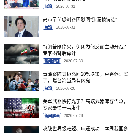
台湾
2026-07-31
高市早苗感谢各国慰问“独漏赖清德”
台湾
2026-07-31
特朗普刚停火，伊朗为何反而主动开战？
专家揭背后算计
新闻解画
2026-07-30
毒油案陈其迈怒问20%决策，卢秀燕证实
了，曝台湾当局有内鬼
台湾
2026-07-28
美军武器快打光了？高端武器库存告急，
专家最怕一事发生
新闻解画
2026-07-28
攻破世界级难题、申遗成功！本周我国多