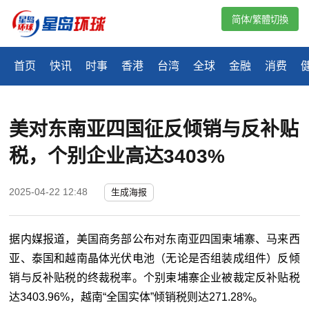
简体/繁體切換
首页
快讯
时事
香港
台湾
全球
金融
消费
美对东南亚四国征反倾销与反补贴
税，个别企业高达3403%
2025-04-22 12:48
生成海报
据内媒报道，美国商务部公布对东南亚四国柬埔寨、马来西
亚、泰国和越南晶体光伏电池（无论是否组装成组件）反倾
销与反补贴税的终裁税率。个别柬埔寨企业被裁定反补贴税
达
3403.96%
，越南“全国实体”倾销税则达
271.28%
。