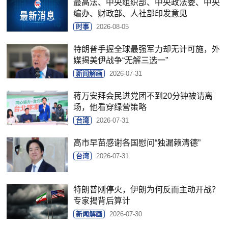
最高法、中央组织部、中央政法委、中央
编办、财政部、人社部印发意见
时事
2026-08-05
特朗普手握全球最强军力却无计可施，外
媒揭美伊战争“无解三选一”
新闻解画
2026-07-31
蒋万安拜会民进党团不到20分钟被请离
场，他看穿绿营策略
台湾
2026-07-31
高市早苗感谢各国慰问“独漏赖清德”
台湾
2026-07-31
特朗普刚停火，伊朗为何反而主动开战？
专家揭背后算计
新闻解画
2026-07-30