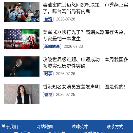
毒油案陈其迈怒问20%决策，卢秀燕证实
了，曝台湾当局有内鬼
台湾
2026-07-28
美军武器快打光了？高端武器库存告急，
专家最怕一事发生
新闻解画
2026-07-28
攻破世界级难题、申遗成功！本周我国多
领域实现历史性突破
时事
2026-07-26
香港知名女演员宣萱发声明：图是假的！
香港
2026-07-25
关于我们
网站地图
诚聘英才
联系方式