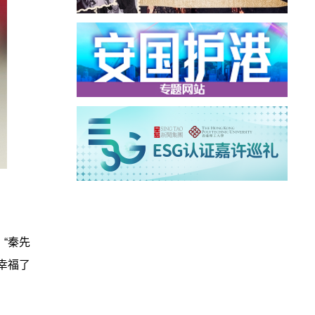
“秦先
幸福了