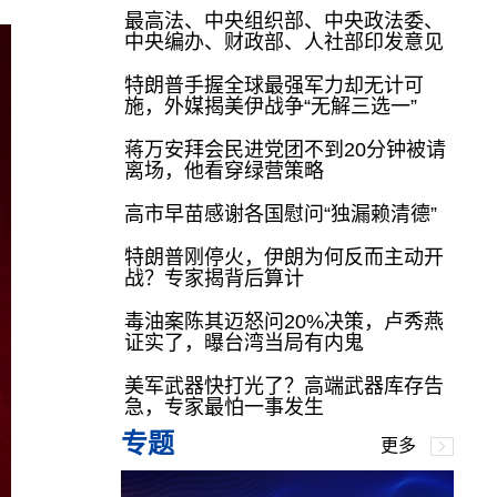
最高法、中央组织部、中央政法委、
中央编办、财政部、人社部印发意见
特朗普手握全球最强军力却无计可
施，外媒揭美伊战争“无解三选一”
蒋万安拜会民进党团不到20分钟被请
离场，他看穿绿营策略
高市早苗感谢各国慰问“独漏赖清德”
特朗普刚停火，伊朗为何反而主动开
战？专家揭背后算计
毒油案陈其迈怒问20%决策，卢秀燕
证实了，曝台湾当局有内鬼
美军武器快打光了？高端武器库存告
急，专家最怕一事发生
专题
更多