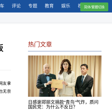
车
评论
专题
教育
娱乐
视频
简体/繁體切換
热门文章
饭
网友拿
也无奈
日感谢郑丽文捐款“青鸟”气炸，质问
国民党：为什么不反日？