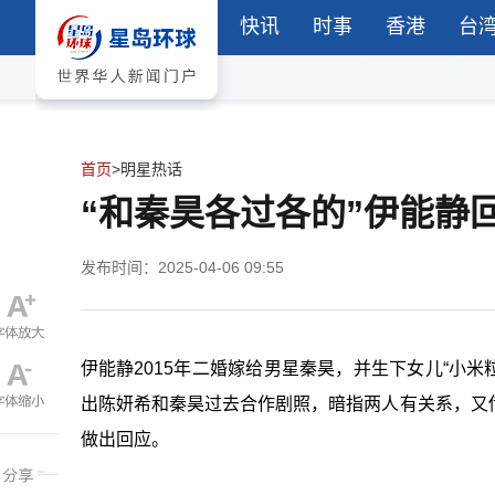
快讯
时事
香港
台
首页
>
明星热话
“和秦昊各过各的”伊能静
发布时间：2025-04-06 09:55
伊能静2015年二婚嫁给男星秦昊，并生下女儿“小
出陈妍希和秦昊过去合作剧
照，暗指两人有关系，又
做出回应。