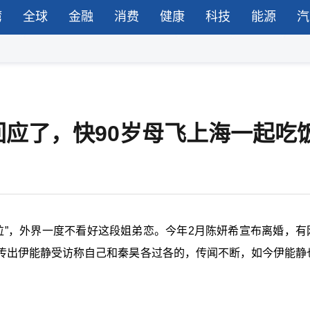
湾
全球
金融
消费
健康
科技
能源
汽
回应了，快90岁母飞上海一起吃
米粒”，外界一度不看好这段姐弟恋。今年2月陈妍希宣布离婚，有
传出伊能静受访称自己和秦昊各过各的，传闻不断，如今伊能静