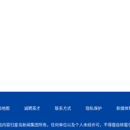
站地图
诚聘英才
联系方式
隐私保护
新媒体
站内容归星岛新闻集团所有，任何单位以及个人未经许可，不得擅自转载