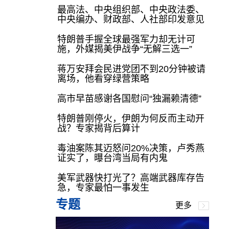
最高法、中央组织部、中央政法委、
中央编办、财政部、人社部印发意见
特朗普手握全球最强军力却无计可
施，外媒揭美伊战争“无解三选一”
蒋万安拜会民进党团不到20分钟被请
离场，他看穿绿营策略
高市早苗感谢各国慰问“独漏赖清德”
特朗普刚停火，伊朗为何反而主动开
战？专家揭背后算计
毒油案陈其迈怒问20%决策，卢秀燕
证实了，曝台湾当局有内鬼
美军武器快打光了？高端武器库存告
急，专家最怕一事发生
专题
更多