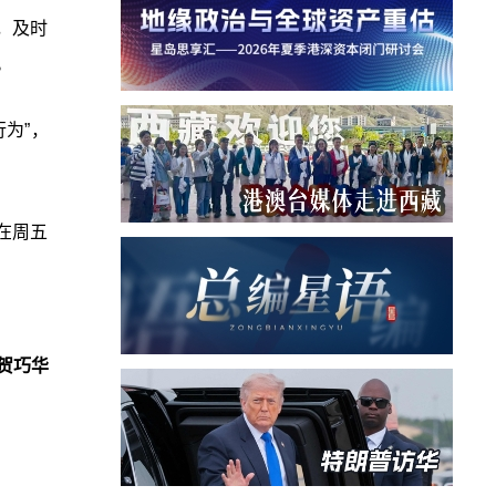
示，及时
。
为”，
在周五
贺巧华