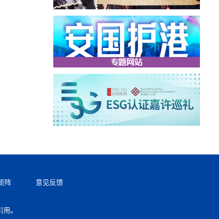
矩阵
意见反馈
引用。
返回顶部