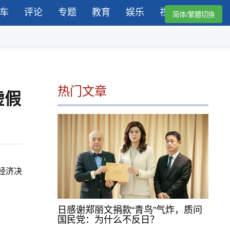
车
评论
专题
教育
娱乐
视频
简体/繁體切換
热门文章
虚假
的经济决
日感谢郑丽文捐款“青鸟”气炸，质问
国民党：为什么不反日？