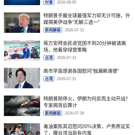
时事
2026-08-05
特朗普手握全球最强军力却无计可施，外
媒揭美伊战争“无解三选一”
新闻解画
2026-07-31
蒋万安拜会民进党团不到20分钟被请离
场，他看穿绿营策略
台湾
2026-07-31
高市早苗感谢各国慰问“独漏赖清德”
台湾
2026-07-31
特朗普刚停火，伊朗为何反而主动开战？
专家揭背后算计
新闻解画
2026-07-30
毒油案陈其迈怒问20%决策，卢秀燕证实
了，曝台湾当局有内鬼