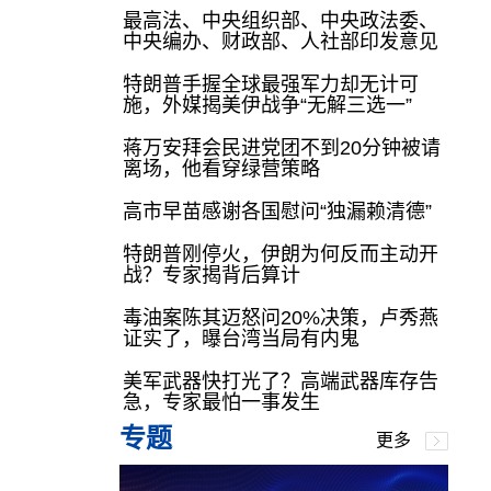
最高法、中央组织部、中央政法委、
中央编办、财政部、人社部印发意见
特朗普手握全球最强军力却无计可
施，外媒揭美伊战争“无解三选一”
蒋万安拜会民进党团不到20分钟被请
离场，他看穿绿营策略
高市早苗感谢各国慰问“独漏赖清德”
特朗普刚停火，伊朗为何反而主动开
战？专家揭背后算计
毒油案陈其迈怒问20%决策，卢秀燕
证实了，曝台湾当局有内鬼
美军武器快打光了？高端武器库存告
急，专家最怕一事发生
专题
更多