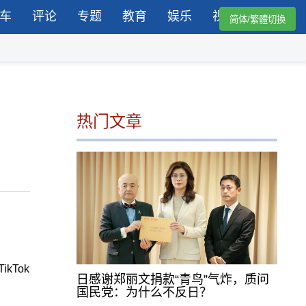
车
评论
专题
教育
娱乐
视频
简体/繁體切換
热门文章
kTok
日感谢郑丽文捐款“青鸟”气炸，质问
国民党：为什么不反日？