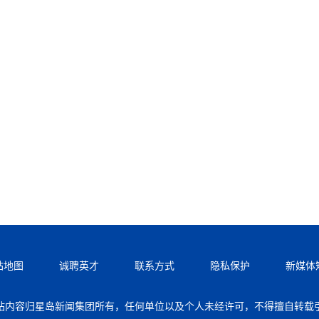
站地图
诚聘英才
联系方式
隐私保护
新媒体
站内容归星岛新闻集团所有，任何单位以及个人未经许可，不得擅自转载