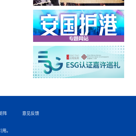
矩阵
意见反馈
引用。
返回顶部