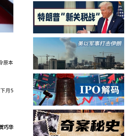
令原本
至下月5
贺巧华