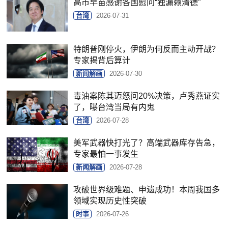
高市早苗感谢各国慰问“独漏赖清德”
台湾
2026-07-31
特朗普刚停火，伊朗为何反而主动开战？
专家揭背后算计
新闻解画
2026-07-30
毒油案陈其迈怒问20%决策，卢秀燕证实
了，曝台湾当局有内鬼
台湾
2026-07-28
美军武器快打光了？高端武器库存告急，
专家最怕一事发生
新闻解画
2026-07-28
攻破世界级难题、申遗成功！本周我国多
领域实现历史性突破
时事
2026-07-26