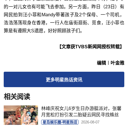
的一对儿女也有可能飞去参加。另一方面，昨日（23日）有
网民拍到汪小菲和Mandy带著孩子及2个保母、一个司机，
浩浩荡荡现身在香港，一行人在庙街逛街、觅食，汪小菲也
算是有遵照大S遗愿，好好照顾孩子们。
【文章获TVBS新闻网授权转载】
编辑︱叶金雅
更多
明星热话
资讯
相关阅读
林峰庆祝女儿6岁生日办游艇派对，张馨
月宽松打扮引发二胎疑云网民寻找蛛丝
星岛娱乐圈-明星热话
2026-08-07