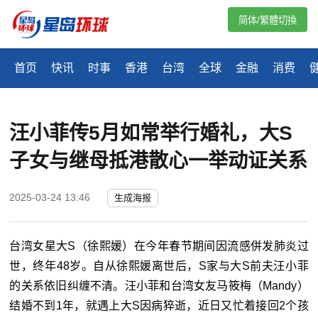
简体/繁體切換
首页
快讯
时事
香港
台湾
全球
金融
消费
汪小菲传5月如常举行婚礼，大S
子女与继母抵港散心一举动证关系
2025-03-24 13:46
生成海报
台湾女星大S（徐熙媛）在今年春节期间因流感併发肺炎过
世，终年48岁。自从徐熙媛离世后，S家与大S前夫汪小菲
的关系依旧纠缠不清。汪小菲和台湾女友马筱梅（Mandy）
结婚不到1年，就遇上大S因病猝逝，近日又忙着接回2个孩