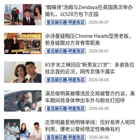
“蜘蛛侠”汤姆与Zendaya在英国再次举办
婚礼，以528万包下庄园
星岛娱乐圈-明星热话
2026-08-07
佘诗曼疑胸压Chrome Hearts型男老板，
俯身疑跟对方背脊零距离
星岛娱乐圈-明星热话
2026-08-07
63岁关之琳回应“新男友27岁”：多谢各位
挂念我的近况，网传恋情不属实
星岛娱乐圈-明星热话
2026-08-06
演员侯明昊被曝违反交规被警方约谈，乘
车期间将身体伸出车外与粉丝打招呼
星岛娱乐圈-明星热话
2026-08-06
庄思明最爱杨明够单纯：佢好易畀人呃同
利用，爆老公曾经唔定性晚晚有约
星岛娱乐圈-明星热话
2026-08-06