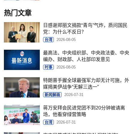
热门文章
日感谢郑丽文捐款“青鸟”气炸，质问国民
党：为什么不反日？
台湾
2026-08-05
最高法、中央组织部、中央政法委、中央
编办、财政部、人社部印发意见
时事
2026-08-05
特朗普手握全球最强军力却无计可施，外
媒揭美伊战争“无解三选一”
新闻解画
2026-07-31
蒋万安拜会民进党团不到20分钟被请离
场，他看穿绿营策略
台湾
2026-07-31