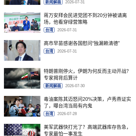
新闻解画
2026-07-31
蒋万安拜会民进党团不到20分钟被请离
场，他看穿绿营策略
台湾
2026-07-31
高市早苗感谢各国慰问“独漏赖清德”
台湾
2026-07-31
特朗普刚停火，伊朗为何反而主动开战？
专家揭背后算计
新闻解画
2026-07-30
毒油案陈其迈怒问20%决策，卢秀燕证实
了，曝台湾当局有内鬼
台湾
2026-07-28
美军武器快打光了？高端武器库存告急，
专家最怕一事发生