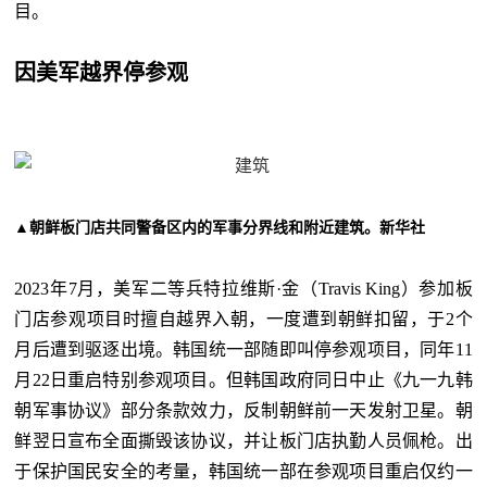
目。
因美军越界停参观
▲朝鲜板门店共同警备区内的军事分界线和附近建筑。新华社
2023年7月，美军二等兵特拉维斯·金（Travis King）参加板
门店参观项目时擅自越界入朝，一度遭到朝鲜扣留，于2个
月后遭到驱逐出境。韩国统一部随即叫停参观项目，同年11
月22日重启特别参观项目。但韩国政府同日中止《九一九韩
朝军事协议》部分条款效力，反制朝鲜前一天发射卫星。朝
鲜翌日宣布全面撕毁该协议，并让板门店执勤人员佩枪。出
于保护国民安全的考量，韩国统一部在参观项目重启仅约一