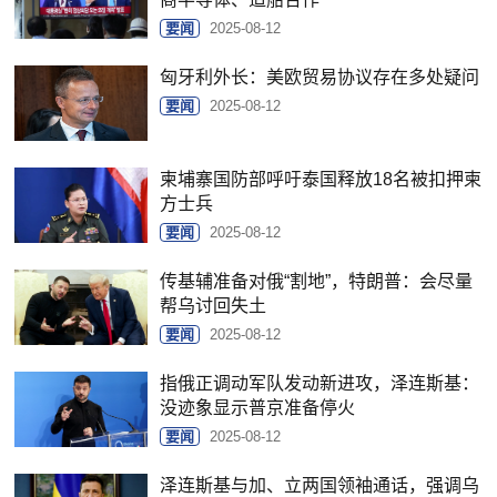
要闻
2025-08-12
匈牙利外长：美欧贸易协议存在多处疑问
要闻
2025-08-12
柬埔寨国防部呼吁泰国释放18名被扣押柬
方士兵
要闻
2025-08-12
传基辅准备对俄“割地”，特朗普：会尽量
帮乌讨回失土
要闻
2025-08-12
指俄正调动军队发动新进攻，泽连斯基：
没迹象显示普京准备停火
要闻
2025-08-12
泽连斯基与加、立两国领袖通话，强调乌