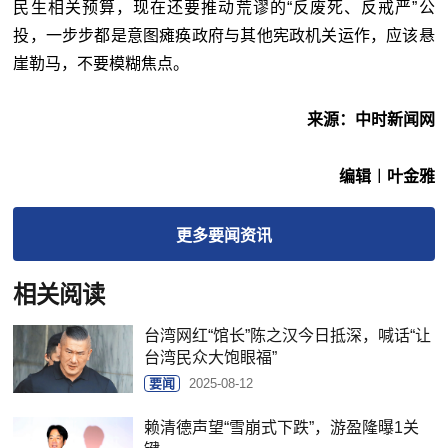
民生相关预算，现在还要推动荒谬的“反废死、反戒严”公
投，一步步都是意图瘫痪政府与其他宪政机关运作，应该悬
崖勒马，不要模糊焦点。
来源：中时新闻网
编辑︱叶金雅
更多
要闻
资讯
相关阅读
台湾网红“馆长”陈之汉今日抵深，喊话“让
台湾民众大饱眼福”
要闻
2025-08-12
赖清德声望“雪崩式下跌”，游盈隆曝1关