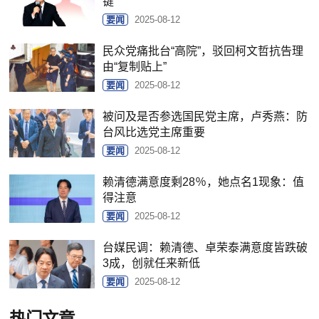
键
要闻
2025-08-12
民众党痛批台“高院”，驳回柯文哲抗告理
由“复制贴上”
要闻
2025-08-12
被问及是否参选国民党主席，卢秀燕：防
台风比选党主席重要
要闻
2025-08-12
赖清德满意度剩28％，她点名1现象：值
得注意
要闻
2025-08-12
台媒民调：赖清德、卓荣泰满意度皆跌破
3成，创就任来新低
要闻
2025-08-12