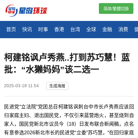
简体/繁體切換
首页
快讯
时事
香港
台湾
全球
金融
消费
柯建铭讽卢秀燕..打到苏巧慧！蓝
批：“水獭妈妈”该二选一
2025-03-18 11:54
生成海报
民进党“立法院
”
党团总召柯建铭讽刺台中市长卢秀燕应该回
归家庭主妇、退出国民党，不仅引来蓝营炮火，甚至烧到自
家人，国民党新北市议员今（18）日发布联合新闻稿，点名
有意参选2026新北市长的民进党“立委
”
苏巧慧，“在回归家庭