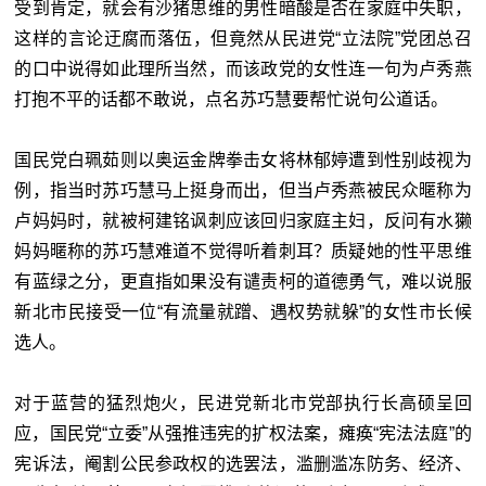
受到肯定，就会有沙猪思维的男性暗酸是否在家庭中失职，
这样的言论迂腐而落伍，但竟然从民进党“立法院
”
党团总召
的口中说得如此理所当然，而该政党的女性连一句为卢秀燕
打抱不平的话都不敢说，点名苏巧慧要帮忙说句公道话。
国民党白珮茹则以奥运金牌拳击女将林郁婷遭到性别歧视为
例，指当时苏巧慧马上挺身而出，但当卢秀燕被民众暱称为
卢妈妈时，就被柯建铭讽刺应该回归家庭主妇，反问有水獭
妈妈暱称的苏巧慧难道不觉得听着刺耳？质疑她的性平思维
有蓝绿之分，更直指如果没有谴责柯的道德勇气，难以说服
新北市民接受一位“有流量就蹭、遇权势就躲”的女性市长候
选人。
对于蓝营的猛烈炮火，民进党新北市党部执行长高硕呈回
应，国民党“立委
”
从强推违宪的扩权法案，瘫痪“宪法法庭
”
的
宪诉法，阉割公民参政权的选罢法，滥删滥冻防务、经济、