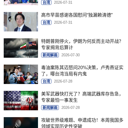
台湾
2026-07-31
高市早苗感谢各国慰问“独漏赖清德”
台湾
2026-07-31
特朗普刚停火，伊朗为何反而主动开战？
专家揭背后算计
新闻解画
2026-07-30
毒油案陈其迈怒问20%决策，卢秀燕证实
了，曝台湾当局有内鬼
台湾
2026-07-28
美军武器快打光了？高端武器库存告急，
专家最怕一事发生
新闻解画
2026-07-28
攻破世界级难题、申遗成功！本周我国多
领域实现历史性突破