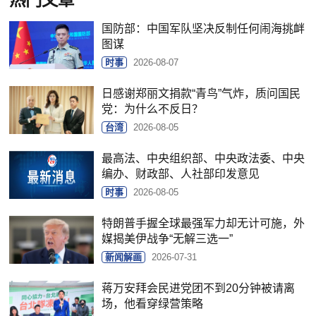
热门文章
国防部：中国军队坚决反制任何闹海挑衅
图谋
时事
2026-08-07
日感谢郑丽文捐款“青鸟”气炸，质问国民
党：为什么不反日？
台湾
2026-08-05
最高法、中央组织部、中央政法委、中央
编办、财政部、人社部印发意见
时事
2026-08-05
特朗普手握全球最强军力却无计可施，外
媒揭美伊战争“无解三选一”
新闻解画
2026-07-31
蒋万安拜会民进党团不到20分钟被请离
场，他看穿绿营策略