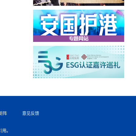
矩阵
意见反馈
引用。
返回顶部