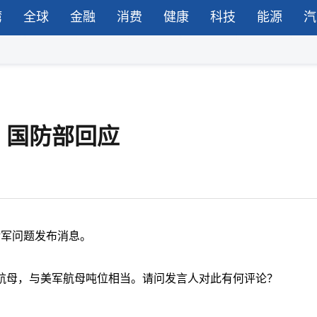
湾
全球
金融
消费
健康
科技
能源
汽
？国防部回应
涉军问题发布消息。
航母，与美军航母吨位相当。请问发言人对此有何评论？