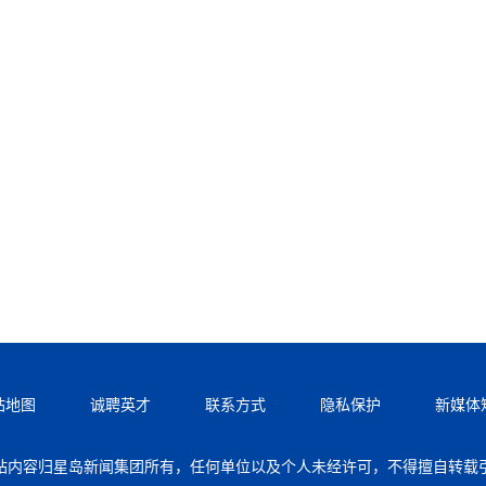
站地图
诚聘英才
联系方式
隐私保护
新媒体
站内容归星岛新闻集团所有，任何单位以及个人未经许可，不得擅自转载