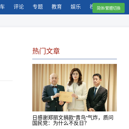
车
评论
专题
教育
娱乐
视频
简体/繁體切換
热门文章
日感谢郑丽文捐款“青鸟”气炸，质问
国民党：为什么不反日？