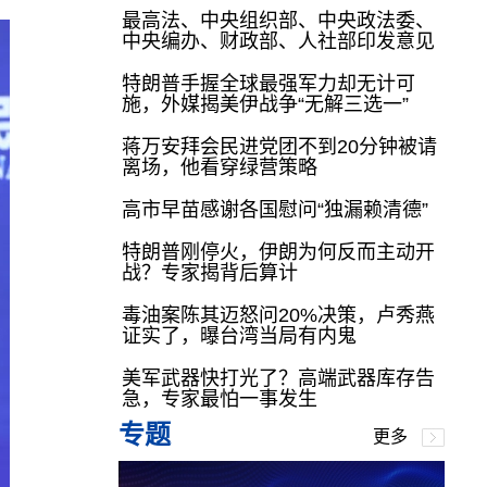
最高法、中央组织部、中央政法委、
中央编办、财政部、人社部印发意见
特朗普手握全球最强军力却无计可
施，外媒揭美伊战争“无解三选一”
蒋万安拜会民进党团不到20分钟被请
离场，他看穿绿营策略
高市早苗感谢各国慰问“独漏赖清德”
特朗普刚停火，伊朗为何反而主动开
战？专家揭背后算计
毒油案陈其迈怒问20%决策，卢秀燕
证实了，曝台湾当局有内鬼
美军武器快打光了？高端武器库存告
急，专家最怕一事发生
专题
更多