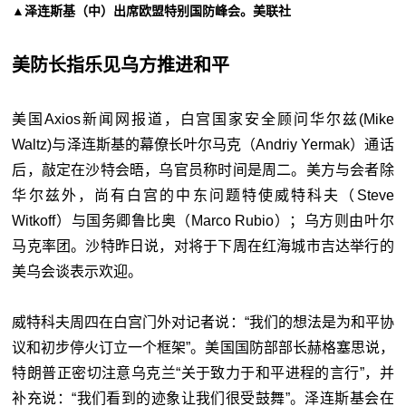
▲泽连斯基（中）出席欧盟特别国防峰会。美联社
美防长指乐见乌方推进和平
美国Axios新闻网报道，白宫国家安全顾问华尔兹(Mike
Waltz)与泽连斯基的幕僚长叶尔马克（Andriy Yermak）通话
后，敲定在沙特会晤，乌官员称时间是周二。美方与会者除
华尔兹外，尚有白宫的中东问题特使威特科夫（Steve
Witkoff）与国务卿鲁比奥（Marco Rubio）；乌方则由叶尔
马克率团。沙特昨日说，对将于下周在红海城市吉达举行的
美乌会谈表示欢迎。
威特科夫周四在白宫门外对记者说：“我们的想法是为和平协
议和初步停火订立一个框架”。美国国防部部长赫格塞思说，
特朗普正密切注意乌克兰“关于致力于和平进程的言行”，并
补充说：“我们看到的迹象让我们很受鼓舞”。泽连斯基会在