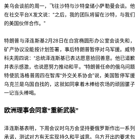
美乌会谈前的周一，飞往沙特与沙特皇储小萨勒曼会谈。他
在社交平台X发文说：“之后，我的团队将留在沙特，与我们
的美国伙伴合作。”
特朗普与泽连斯基2月28日在白宫椭圆形办公室会谈失和，
矿产协议没能按计划签署，事后特朗普暂停对乌军援。威特
科夫周四说：“总统泽连斯基已表达愿意拾回善意。他已道歉
并表示感激，也说愿努力推动和平。”特朗普任命的俄乌问题
特使凯洛格普周四在智库“外交关系协会”说，美国暂停军援
乌克兰是乌国自找的，这就如同拿着木棒给农场的顽固骡子
一记当头棒喝。
欧洲理事会同意“重新武装”
泽连斯基表明，下周会议时乌方会坚持要俄罗斯作出一系列
承诺，测试对方有无实现持久和平诚意。乌方开出的要求包