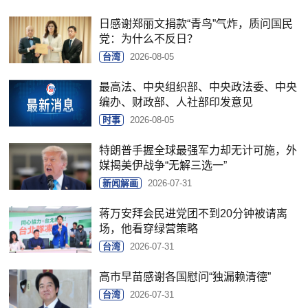
日感谢郑丽文捐款“青鸟”气炸，质问国民
党：为什么不反日？
台湾
2026-08-05
最高法、中央组织部、中央政法委、中央
编办、财政部、人社部印发意见
时事
2026-08-05
特朗普手握全球最强军力却无计可施，外
媒揭美伊战争“无解三选一”
新闻解画
2026-07-31
蒋万安拜会民进党团不到20分钟被请离
场，他看穿绿营策略
台湾
2026-07-31
高市早苗感谢各国慰问“独漏赖清德”
台湾
2026-07-31