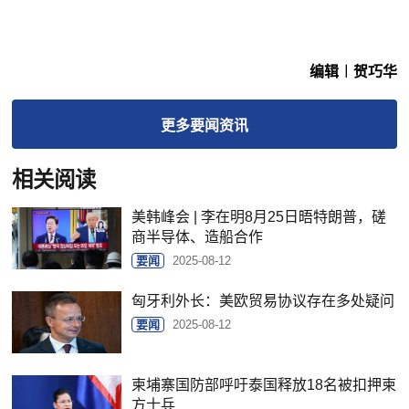
编辑︱贺巧华
更多
要闻
资讯
相关阅读
美韩峰会 | 李在明8月25日晤特朗普，磋
商半导体、造船合作
要闻
2025-08-12
匈牙利外长：美欧贸易协议存在多处疑问
要闻
2025-08-12
柬埔寨国防部呼吁泰国释放18名被扣押柬
方士兵