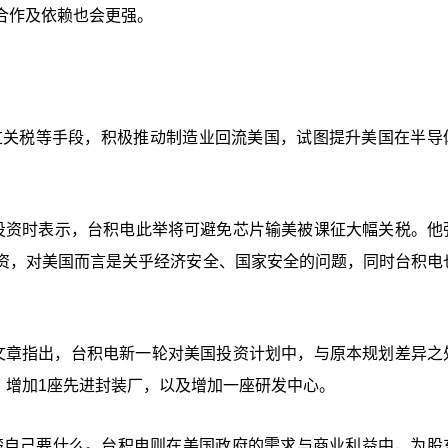
合作及依赖也会更强。
来，透过关税等手段，积极推动制造业回流美国，试图提升美国在半导
投资时表示，台积电此举将可避免芯片输美被课征大幅关税。他
资，对美国而言是关乎经济安全、国家安全的问题，同时台积电
表文章指出，台积电新一轮对美国投资计划中，与原本规划差异之
厂、增加1座先进封装厂，以及增加一座研发中心。
楚自己要什么。台积电则在美国政府的需求与商业利益中，为股