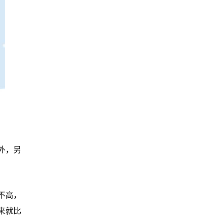
外，另
不高，
来就比