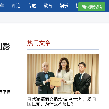
车
评论
专题
教育
娱乐
视频
简体/繁體切換
热门文章
利影
值不值
日感谢郑丽文捐款“青鸟”气炸，质问
国民党：为什么不反日？