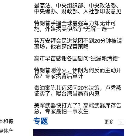
最高法、中央组织部、中央政法委、
中央编办、财政部、人社部印发意见
特朗普手握全球最强军力却无计可
施，外媒揭美伊战争“无解三选一”
蒋万安拜会民进党团不到20分钟被请
离场，他看穿绿营策略
高市早苗感谢各国慰问“独漏赖清德”
特朗普刚停火，伊朗为何反而主动开
战？专家揭背后算计
毒油案陈其迈怒问20%决策，卢秀燕
证实了，曝台湾当局有内鬼
美军武器快打光了？高端武器库存告
急，专家最怕一事发生
专题
本和德
更多
导体产