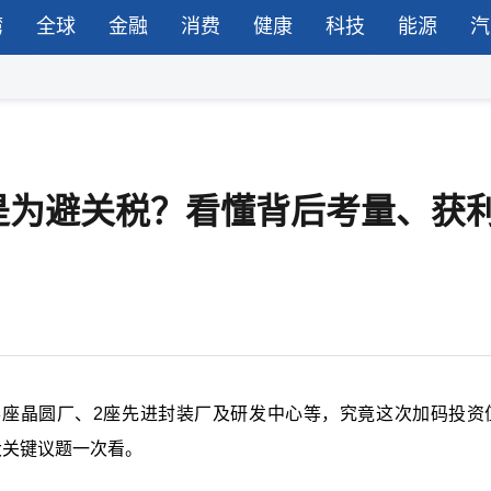
湾
全球
金融
消费
健康
科技
能源
汽
是为避关税？看懂背后考量、获
建3座晶圆厂、2座先进封装厂及研发中心等，究竟这次加码投资
大关键议题一次看。