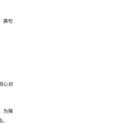
。换句
。
担心对
。为降
会。