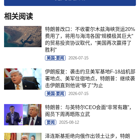
相关阅读
特朗普改口：不收霍尔木兹海峡货运20%
费用了，将用与海湾各国“规模极其巨大”
的贸易投资协议取代，“美国再次赢得了
胜利”
美国-要闻
2026-07-15
伊朗报复：袭击约旦美军基地F-18战机部
署地点、美军住宿地点，特朗普：继续袭
击伊朗直到他说“够了”为止
美国-要闻
2026-07-15
特朗普：与英特尔CEO会面“非常有趣”，
阁员下周再晤陈立武
要闻
2025-08-12
泽连斯基拒绝向俄作出领土让步，特朗