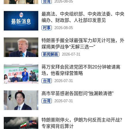
台湾
2026-08-05
最高法、中央组织部、中央政法委、中央
编办、财政部、人社部印发意见
时事
2026-08-05
特朗普手握全球最强军力却无计可施，外
媒揭美伊战争“无解三选一”
新闻解画
2026-07-31
蒋万安拜会民进党团不到20分钟被请离
场，他看穿绿营策略
台湾
2026-07-31
高市早苗感谢各国慰问“独漏赖清德”
台湾
2026-07-31
特朗普刚停火，伊朗为何反而主动开战？
专家揭背后算计