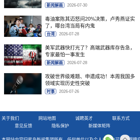
新闻解画
2026-07-30
毒油案陈其迈怒问20%决策，卢秀燕证实
了，曝台湾当局有内鬼
台湾
2026-07-28
美军武器快打光了？高端武器库存告急，
专家最怕一事发生
新闻解画
2026-07-28
攻破世界级难题、申遗成功！本周我国多
领域实现历史性突破
时事
2026-07-26
关于我们
网站地图
诚聘英才
联系方式
意见反馈
隐私保护
新媒体矩阵
本网站内容归星岛新闻集团所有，任何单位以及个人未经许可，不得擅