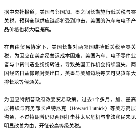
据中央社报道，
美国与邻国加、墨之间长期施行低关税与零
关税，预料全球供应链都将受到冲击，美国的汽车与电子产
品价格也将大幅提高。
在自由贸易协定下，美国长期对两邻国维持低关税至零关
税，为因应在美高昂营运成本困难，美国汽车、电子零件业
者与中资制造业纷纷转进，导致美国工作机会持续流失，两
国经济日益仰赖对美出口，美墨与美加边境每天可见货车大
排长龙等候通关。
为因应特朗普政府改变贸易政策，过去
1个多月，加、墨高
层持续与商务部长卢特尼克（Howard Lutnick）等美方高层
沟通，不过特朗普仍以两国打击芬太尼危机与非法移民未见
明显改善为由，开征较高等级关税。