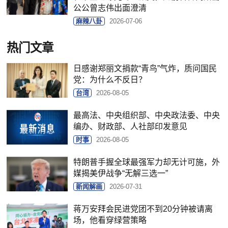
公公曾志伟出面澄清
麻辣八卦
2026-07-06
热门文章
日感谢郑丽文捐款“青鸟”气炸，质问国民
党：为什么不反日？
台湾
2026-08-05
最高法、中央组织部、中央政法委、中央
编办、财政部、人社部印发意见
时事
2026-08-05
特朗普手握全球最强军力却无计可施，外
媒揭美伊战争“无解三选一”
新闻解画
2026-07-31
蒋万安拜会民进党团不到20分钟被请离
场，他看穿绿营策略