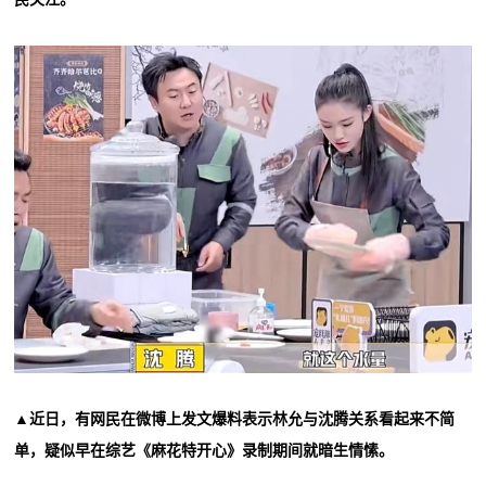
▲近日，有网民在微博上发文爆料表示林允与沈腾关系看起来不简
单，疑似早在综艺《麻花特开心》录制期间就暗生情愫。