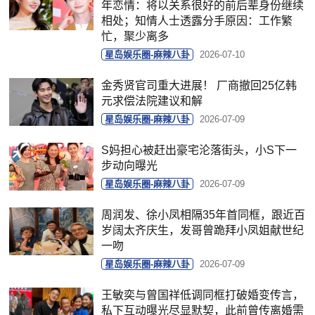
年恋情：将以关系很好的前后辈身份继续
相处；知情人士透露分手原因：工作繁
忙，聚少离多
星岛娱乐圈-麻辣八卦
2026-07-10
金秀贤官司重大进展！ 厂商撤回25亿韩
元求偿法院建议和解
星岛娱乐圈-麻辣八卦
2026-07-09
S妈担心被赶出豪宅沦落街头，小S下一
步动向曝光
星岛娱乐圈-麻辣八卦
2026-07-09
周润发、徐小凤相隔35年首同框，跟近百
岁阔太齐庆生，发哥曾跪拜小凤姐献世纪
一吻
星岛娱乐圈-麻辣八卦
2026-07-09
王敏奕与曾国祥低调同框打破婚变传言，
私下互动曝光尽显默契，此前曾传离婚需