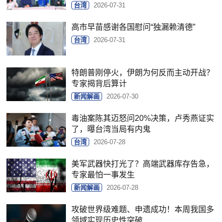
台湾
2026-07-31
高市早苗感谢各国慰问“独漏赖清德”
台湾
2026-07-31
特朗普刚停火，伊朗为何反而主动开战？
专家揭背后算计
新闻解画
2026-07-30
毒油案陈其迈怒问20%决策，卢秀燕证实
了，曝台湾当局有内鬼
台湾
2026-07-28
美军武器快打光了？高端武器库存告急，
专家最怕一事发生
新闻解画
2026-07-28
攻破世界级难题、申遗成功！本周我国多
领域实现历史性突破