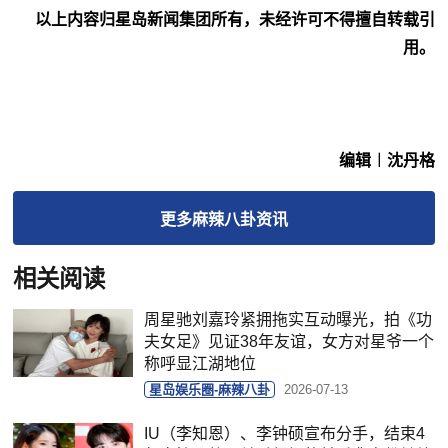
以上内容归星岛新闻集团所有，未经许可不得擅自转载引
用。
编辑︱沈丹格
更多
麻辣八卦
资讯
相关阅读
周星驰刘嘉玲紧拥拖实互动曝光，拍《功
夫女足》见证38年友谊，女方对星爷一个
称呼显江湖地位
星岛娱乐圈-麻辣八卦
2026-07-13
IU（李知恩）、李钟硕宣布分手，结束4