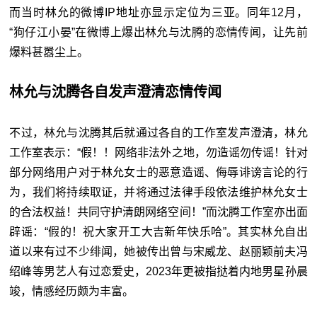
而当时林允的微博IP地址亦显示定位为三亚。同年12月，
“狗仔江小晏”在微博上爆出林允与沈腾的恋情传闻，让先前
爆料甚嚣尘上。
林允与沈腾各自发声澄清恋情传闻
不过，林允与沈腾其后就通过各自的工作室发声澄清，林允
工作室表示：“假！！网络非法外之地，勿造谣勿传谣！针对
部分网络用户对于林允女士的恶意造谣、侮辱诽谤言论的行
为，我们将持续取证，并将通过法律手段依法维护林允女士
的合法权益！共同守护清朗网络空间！”而沈腾工作室亦出面
辟谣：“假的！祝大家开工大吉新年快乐哈”。其实林允自出
道以来有过不少绯闻，她被传出曾与宋威龙、赵丽颖前夫冯
绍峰等男艺人有过恋爱史，2023年更被指挞着内地男星孙晨
竣，情感经历颇为丰富。