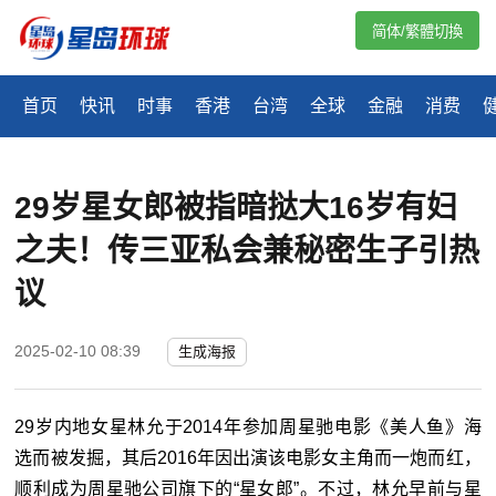
简体/繁體切換
首页
快讯
时事
香港
台湾
全球
金融
消费
29岁星女郎被指暗挞大16岁有妇
之夫！传三亚私会兼秘密生子引热
议
2025-02-10 08:39
生成海报
29
岁内地女星林允于
2014
年参加周星驰电影《美人鱼》海
选而被发掘，其后
2016
年因出演该电影女主角而一炮而红，
顺利成为周星驰公司旗下的“星女郎”。不过，林允早前与星