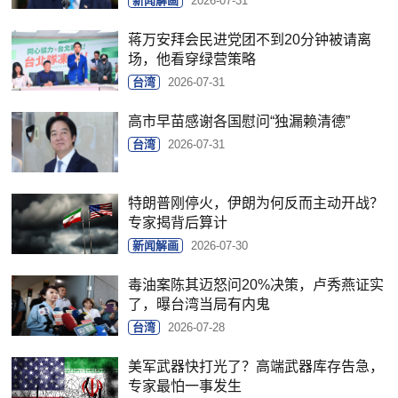
新闻解画
2026-07-31
蒋万安拜会民进党团不到20分钟被请离
场，他看穿绿营策略
台湾
2026-07-31
高市早苗感谢各国慰问“独漏赖清德”
台湾
2026-07-31
特朗普刚停火，伊朗为何反而主动开战？
专家揭背后算计
新闻解画
2026-07-30
毒油案陈其迈怒问20%决策，卢秀燕证实
了，曝台湾当局有内鬼
台湾
2026-07-28
美军武器快打光了？高端武器库存告急，
专家最怕一事发生