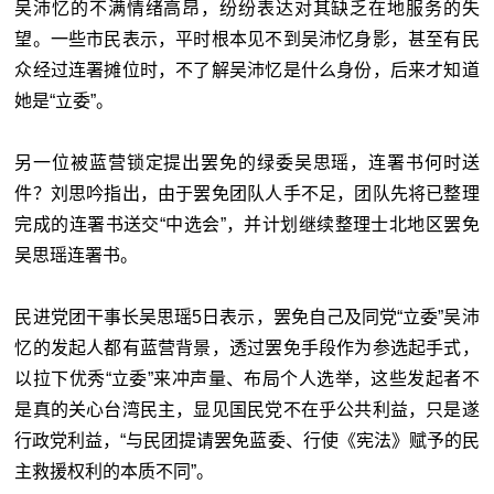
吴沛忆的不满情绪高昂，纷纷表达对其缺乏在地服务的失
望。一些市民表示，平时根本见不到吴沛忆身影，甚至有民
众经过连署摊位时，不了解吴沛忆是什么身份，后来才知道
她是“立委”。
另一位被蓝营锁定提出罢免的绿委吴思瑶，连署书何时送
件？刘思吟指出，由于罢免团队人手不足，团队先将已整理
完成的连署书送交“
中选会
”，并计划继续整理士北地区罢免
吴思瑶连署书。
民进党团干事长吴思瑶5日表示，罢免自己及同党“立委”吴沛
忆的发起人都有蓝营背景，透过罢免手段作为参选起手式，
以拉下优秀“立委”来冲声量、布局个人选举，这些发起者不
是真的关心台湾民主，显见国民党不在乎公共利益，只是遂
行政党利益，“与民团提请罢免蓝委、行使《宪法》赋予的民
主救援权利的本质不同”。