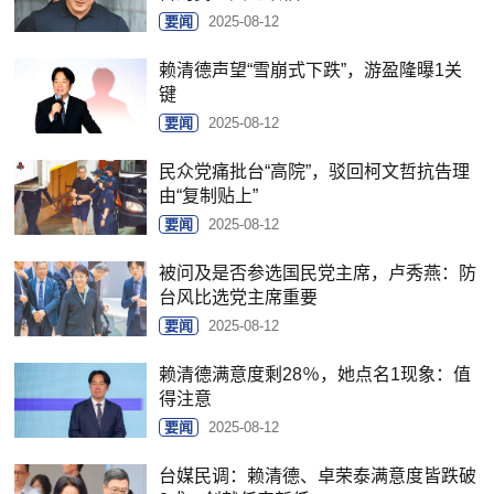
要闻
2025-08-12
赖清德声望“雪崩式下跌”，游盈隆曝1关
键
要闻
2025-08-12
民众党痛批台“高院”，驳回柯文哲抗告理
由“复制贴上”
要闻
2025-08-12
被问及是否参选国民党主席，卢秀燕：防
台风比选党主席重要
要闻
2025-08-12
赖清德满意度剩28％，她点名1现象：值
得注意
要闻
2025-08-12
台媒民调：赖清德、卓荣泰满意度皆跌破