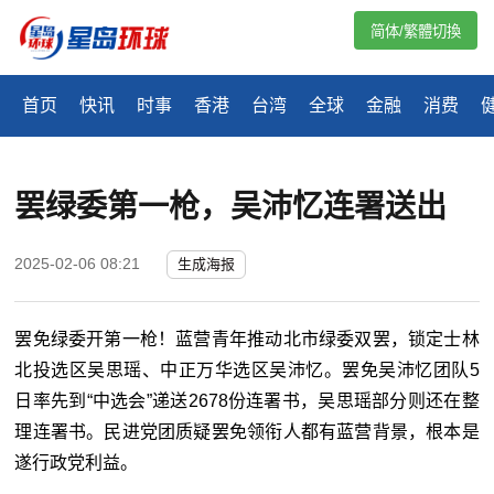
简体/繁體切換
首页
快讯
时事
香港
台湾
全球
金融
消费
罢绿委第一枪，吴沛忆连署送出
2025-02-06 08:21
生成海报
罢免绿委开第一枪！蓝营青年推动北市绿委双罢，锁定士林
北投选区吴思瑶、中正万华选区吴沛忆。罢免吴沛忆团队5
日率先到“中选会”递送2678份连署书，吴思瑶部分则还在整
理连署书。民进党团质疑罢免领衔人都有蓝营背景，根本是
遂行政党利益。