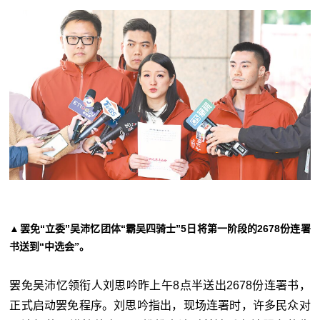
▲罢免“立委”吴沛忆团体“霸吴四骑士”5日将第一阶段的2678份连署
书送到“
中选会”。
罢免吴沛忆领衔人刘思吟昨上午8点半送出2678份连署书，
正式启动罢免程序。刘思吟指出，现场连署时，许多民众对