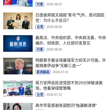
时事
2026-08-07
日感谢郑丽文捐款“青鸟”气炸，质问国民
党：为什么不反日？
台湾
2026-08-05
最高法、中央组织部、中央政法委、中央
编办、财政部、人社部印发意见
时事
2026-08-05
特朗普手握全球最强军力却无计可施，外
媒揭美伊战争“无解三选一”
新闻解画
2026-07-31
蒋万安拜会民进党团不到20分钟被请离
场，他看穿绿营策略
台湾
2026-07-31
高市早苗感谢各国慰问“独漏赖清德”