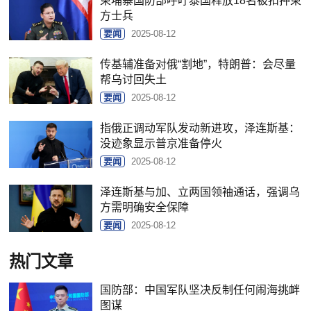
柬埔寨国防部呼吁泰国释放18名被扣押柬
方士兵
要闻
2025-08-12
传基辅准备对俄“割地”，特朗普：会尽量
帮乌讨回失土
要闻
2025-08-12
指俄正调动军队发动新进攻，泽连斯基：
没迹象显示普京准备停火
要闻
2025-08-12
泽连斯基与加、立两国领袖通话，强调乌
方需明确安全保障
要闻
2025-08-12
热门文章
国防部：中国军队坚决反制任何闹海挑衅
图谋