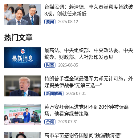
台媒民调：赖清德、卓荣泰满意度皆跌破
3成，创就任来新低
要闻
2025-08-12
热门文章
最高法、中央组织部、中央政法委、中央
编办、财政部、人社部印发意见
时事
2026-08-05
特朗普手握全球最强军力却无计可施，外
媒揭美伊战争“无解三选一”
新闻解画
2026-07-31
蒋万安拜会民进党团不到20分钟被请离
场，他看穿绿营策略
台湾
2026-07-31
高市早苗感谢各国慰问“独漏赖清德”