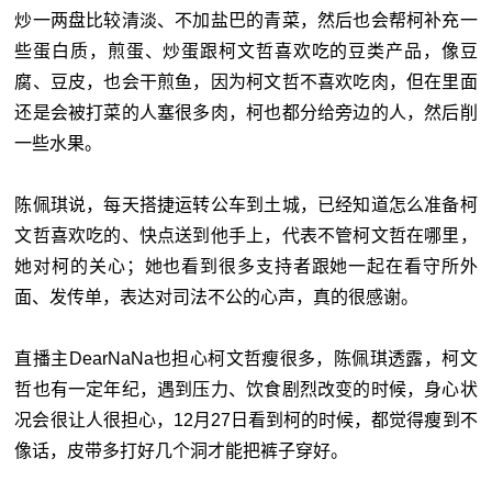
炒一两盘比较清淡、不加盐巴的青菜，然后也会帮柯补充一
些蛋白质，煎蛋、炒蛋跟柯文哲喜欢吃的豆类产品，像豆
腐、豆皮，也会干煎鱼，因为柯文哲不喜欢吃肉，但在里面
还是会被打菜的人塞很多肉，柯也都分给旁边的人，然后削
一些水果。
陈佩琪说，每天搭捷运转公车到土城，已经知道怎么准备柯
文哲喜欢吃的、快点送到他手上，代表不管柯文哲在哪里，
她对柯的关心；她也看到很多支持者跟她一起在看守所外
面、发传单，表达对司法不公的心声，真的很感谢。
直播主DearNaNa也担心柯文哲瘦很多，陈佩琪透露，柯文
哲也有一定年纪，遇到压力、饮食剧烈改变的时候，身心状
况会很让人很担心，12月27日看到柯的时候，都觉得瘦到不
像话，皮带多打好几个洞才能把裤子穿好。