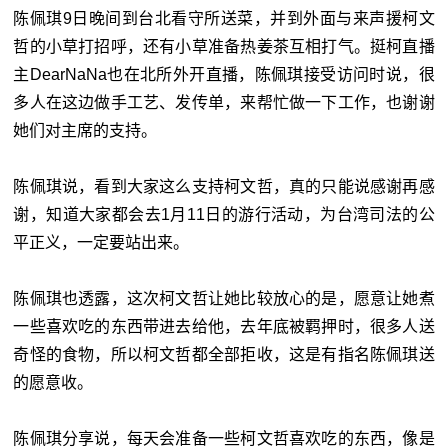
陈佩琪9日晚间到台北看守所送菜，并到外面与来声援柯文
哲的小草打招呼，还有小草准备热姜茶互相打气。挺柯直播
主DearNaNa也在北所外开直播，陈佩琪接受访问时说，很
多人在这边做手工艺、发传单，来帮忙做一下工作，也谢谢
她们对主席的支持。
陈佩琪说，看到大家这么支持柯文哲，真的只能说感谢再感
谢，知道大家都会去1月11日的游行活动，为台湾司法的公
平正义，一定要站出来。
陈佩琪也透露，这次柯文哲让她比较放心的是，愿意让她煮
一些喜欢吃的东西带进去给他，去年底被羁押时，很多人送
奇怪的食物，所以柯文哲都全部拒收，这是有指名陈佩琪送
的愿意收。
陈佩琪分享说，每天会准备一些柯文哲喜欢吃的东西，像是