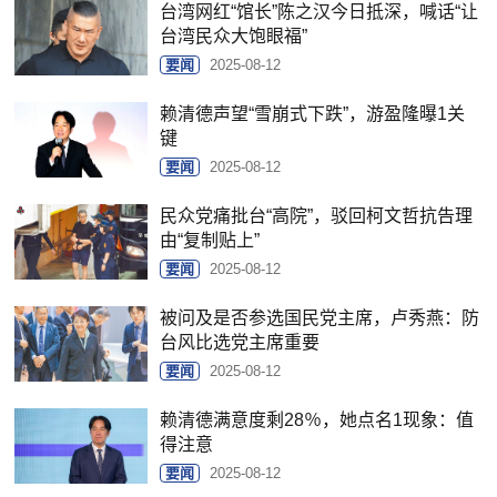
台湾网红“馆长”陈之汉今日抵深，喊话“让
台湾民众大饱眼福”
要闻
2025-08-12
赖清德声望“雪崩式下跌”，游盈隆曝1关
键
要闻
2025-08-12
民众党痛批台“高院”，驳回柯文哲抗告理
由“复制贴上”
要闻
2025-08-12
被问及是否参选国民党主席，卢秀燕：防
台风比选党主席重要
要闻
2025-08-12
赖清德满意度剩28％，她点名1现象：值
得注意
要闻
2025-08-12