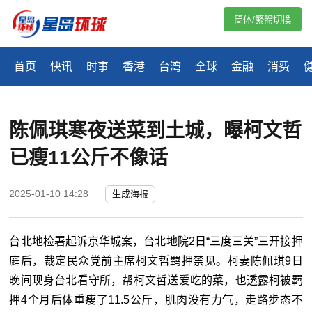
简体/繁體切換
首页
快讯
时事
香港
台湾
全球
金融
消费
陈佩琪寒夜送菜到土城，曝柯文哲
已瘦11公斤不像话
2025-01-10 14:28
生成海报
台北地检署起诉京华城案，台北地院2日“三度三关”三开接押
庭后，裁定民众党前主席柯文哲羁押禁见。柯妻陈佩琪9日
晚间现身台北看守所，帮柯文哲送爱吃的菜，也透露柯被羁
押4个月后体重瘦了11.5公斤，肌肉没有力气，走路步态不