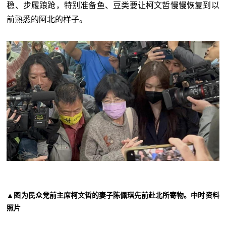
稳、步履踉跄，特别准备鱼、豆类要让柯文哲慢慢恢复到以
前熟悉的阿北的样子。
▲图为民众党前主席柯文哲的妻子陈佩琪先前赴北所寄物。中时资料
照片