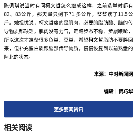
陈佩琪说当时有问柯文哲怎么瘦成这样，之前选举时都有
82、83公斤，那天量只剩下71.多公斤，整整瘦了11.5公
斤。她担忧说，柯文哲瘦的是肌肉，必要的脂肪酸、脑的传
导物质都缺乏，肌肉没有力气，走路步态不稳、步履踉跄，
所以这次才准备很多鱼类、豆类，希望柯文哲脂肪不要胖回
来，但补充蛋白质跟脑部传导物质，慢慢恢复到以前熟悉的
阿北的状态。
来源：中时新闻网
编辑︱贺巧华
更多
要闻
资讯
相关阅读