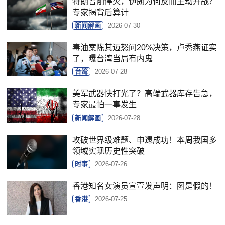
特朗普刚停火，伊朗为何反而主动开战？
专家揭背后算计
新闻解画
2026-07-30
毒油案陈其迈怒问20%决策，卢秀燕证实
了，曝台湾当局有内鬼
台湾
2026-07-28
美军武器快打光了？高端武器库存告急，
专家最怕一事发生
新闻解画
2026-07-28
攻破世界级难题、申遗成功！本周我国多
领域实现历史性突破
时事
2026-07-26
香港知名女演员宣萱发声明：图是假的！
香港
2026-07-25