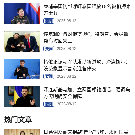
柬埔寨国防部呼吁泰国释放18名被扣押柬
方士兵
要闻
2025-08-12
传基辅准备对俄“割地”，特朗普：会尽量
帮乌讨回失土
要闻
2025-08-12
指俄正调动军队发动新进攻，泽连斯基：
没迹象显示普京准备停火
要闻
2025-08-12
泽连斯基与加、立两国领袖通话，强调乌
方需明确安全保障
要闻
2025-08-12
热门文章
日感谢郑丽文捐款“青鸟”气炸，质问国民