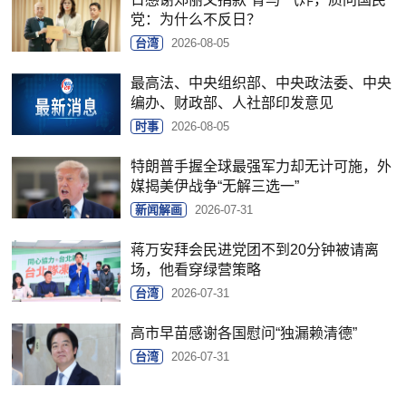
党：为什么不反日？
台湾
2026-08-05
最高法、中央组织部、中央政法委、中央
编办、财政部、人社部印发意见
时事
2026-08-05
特朗普手握全球最强军力却无计可施，外
媒揭美伊战争“无解三选一”
新闻解画
2026-07-31
蒋万安拜会民进党团不到20分钟被请离
场，他看穿绿营策略
台湾
2026-07-31
高市早苗感谢各国慰问“独漏赖清德”
台湾
2026-07-31