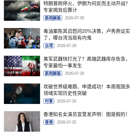
特朗普刚停火，伊朗为何反而主动开战？
专家揭背后算计
新闻解画
2026-07-30
毒油案陈其迈怒问20%决策，卢秀燕证实
了，曝台湾当局有内鬼
台湾
2026-07-28
美军武器快打光了？高端武器库存告急，
专家最怕一事发生
新闻解画
2026-07-28
攻破世界级难题、申遗成功！本周我国多
领域实现历史性突破
时事
2026-07-26
香港知名女演员宣萱发声明：图是假的！
香港
2026-07-25