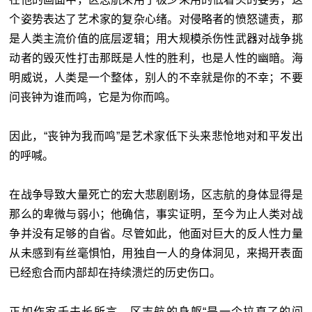
个姿势表达了艺术家的复杂心绪。对侵略者的愤怒谴责，那
是人类主流价值的底层逻辑；用大规模杀伤性武器对战争挑
动者的毁灭性打击那既是人性的胜利，也是人性的幽暗。海
明威说，人类是一个整体，别人的不幸就是你的不幸；不要
问丧钟为谁而鸣，它是为你而鸣。
因此，“丧钟为我而鸣”是艺术家低下头来悲怆地对和平发出
的呼喊。
在战争导致大量死亡的宏大悲剧剧场，区志航的身体显得是
那么的卑微与弱小；他确信，事实证明，至今为止人类对战
争并没有足够的自省。尽管如此，他面对巨大的反人性力量
从未感到有丝毫惧怕，用独自一人的身体洞见，来揭开表面
已经愈合而内部却在持续溃烂的历史伤口。
正如作家千夫长所言，区志航的身躯“是一个拉直了的问