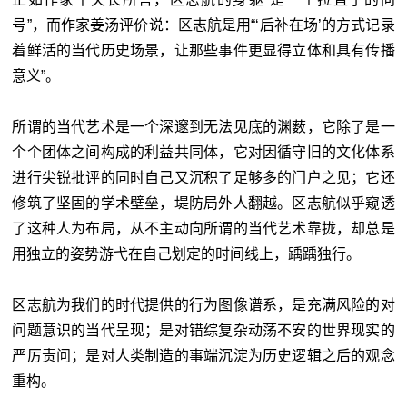
号”，而作家姜汤评价说：区志航是用“‘后补在场’的方式记录
着鲜活的当代历史场景，让那些事件更显得立体和具有传播
意义”。
所谓的当代艺术是一个深邃到无法见底的渊薮，它除了是一
个个团体之间构成的利益共同体，它对因循守旧的文化体系
进行尖锐批评的同时自己又沉积了足够多的门户之见；它还
修筑了坚固的学术壁垒，堤防局外人翻越。区志航似乎窥透
了这种人为布局，从不主动向所谓的当代艺术靠拢，却总是
用独立的姿势游弋在自己划定的时间线上，踽踽独行。
区志航为我们的时代提供的行为图像谱系，是充满风险的对
问题意识的当代呈现；是对错综复杂动荡不安的世界现实的
严厉责问；是对人类制造的事端沉淀为历史逻辑之后的观念
重构。