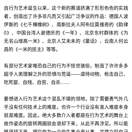
自行为艺术诞生以来，这个新的赛道挤满了形形色色的实践
者，创造出了许多非凡而又引起广泛争议的作品：德国人波
伊斯的《七千棵橡树》、南斯拉夫人阿布拉莫维奇的《韵律
0》、中国台湾人谢德庆的《一年》、北京东村群体的《为
无名山增高一米》、北京人艾未未的《童话》、云南人何云
昌的《一米的民主》等等。
有部分艺术家唯恐自己的行为不惊世骇俗，制造了许许多多
超乎人类理解之外的恐惧与荒诞——虐待动物、枪击自己、
吃死婴、自残、自宫、自杀……
要想进入行为艺术这个混乱不堪的领地，除了需要勇气外几
乎没有任何技术上的难度。也许一个行业没有准入难度本身
就是难度。因此，绝大多数介入者都是在行为艺术的舞台上
故作姿态的旋转两圈就会退却下来，从此不再涉足。所以能
够坚持下来，把它作为一个毕生事业来从事，并建立起自己