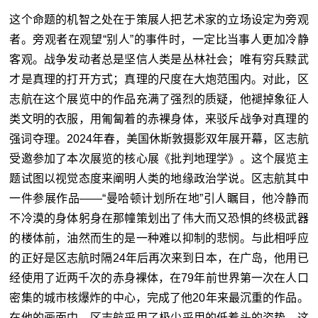
这个命题的机智之处在于策展人把艺术家的立场设定为旁观
者。旁观者在观望“别人”的事件时，一定比当事人更加冷静
客观。战争发动者总是坚信人类是丛林社会；唯有穷兵黩武
才是真理的打开方式；真理的尺度在大炮范围内。对此，区
志航在这个展览中的作品充满了强烈的质疑，他褪掉象征人
类文明的衣服，用匍匐着的赤裸身体，来驳斥战争对真理的
强词夺理。2024年春，美国休斯敦摄影双年展开幕，区志航
受邀参加了本次展览的核心展《批判地理学》。这个展览主
题试图以视觉态度来阐明人类的地缘政治学说。区志航其中
一件参展作品——“曼哈顿计划所在地”引人瞩目，他冷静而
不冷漠的身体躬身在那幢策划出了伟大而又恐惧的终极武器
的楼体前，油然而生的是一种难以抑制的悲悯。与此相呼应
的正好是区志航时隔24年后再次来到日本，在广岛，他用已
经使用了近两千次的赤身裸体，在79年前世界第一次在人口
密集的城市核爆炸的中心，完成了他20年来最沉重的作品。
在他的画面中，区志航采用了极少采用的低着头的姿势，这