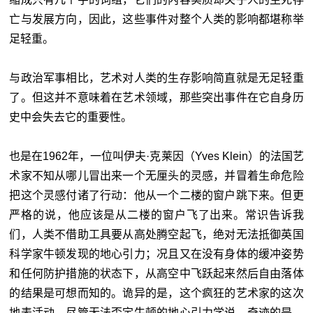
亡与发展方向，因此，这些事件对整个人类的影响都堪称举
足轻重。
与政治军事相比，艺术对人类的生存影响简直就是无足轻重
了。但这并不意味着在艺术领域，那些突出事件在它自身历
史中会失去它的重要性。
也是在1962年，一位叫伊夫·克莱因（Yves Klein）的法国艺
术家不知从哪儿冒出来一个无厘头的灵感，并冒着生命危险
把这个灵感付诸了行动：他从一个二楼的窗户跳下来。但更
严格的说，他应该是从二楼的窗户飞了出来。常识告诉我
们，人类不借助工具要从高处腾空起飞，绝对无法抵御英国
科学家牛顿发现的地心引力；况且又在没有身体的缓冲姿势
和任何防护措施的状态下，从高空中飞跃起来然后自由落体
的结果是可想而知的。诡异的是，这个疯狂的艺术家的这次
地表活动，尽管无法否定牛顿的地心引力学说，奇迹的是，