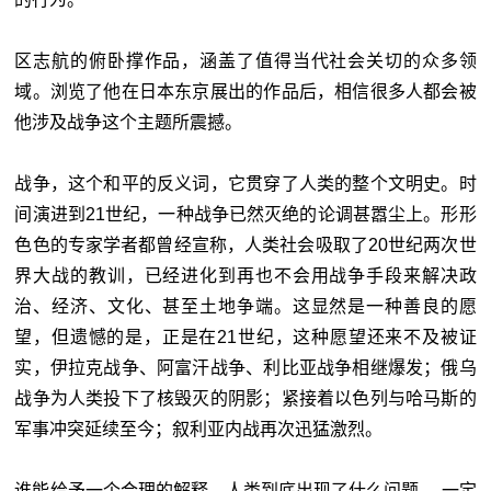
区志航的俯卧撑作品，涵盖了值得当代社会关切的众多领
域。浏览了他在日本东京展出的作品后，相信很多人都会被
他涉及战争这个主题所震撼。
战争，这个和平的反义词，它贯穿了人类的整个文明史。时
间演进到21世纪，一种战争已然灭绝的论调甚嚣尘上。形形
色色的专家学者都曾经宣称，人类社会吸取了20世纪两次世
界大战的教训，已经进化到再也不会用战争手段来解决政
治、经济、文化、甚至土地争端。这显然是一种善良的愿
望，但遗憾的是，正是在21世纪，这种愿望还来不及被证
实，伊拉克战争、阿富汗战争、利比亚战争相继爆发；俄乌
战争为人类投下了核毁灭的阴影；紧接着以色列与哈马斯的
军事冲突延续至今；叙利亚内战再次迅猛激烈。
谁能给予一个合理的解释，人类到底出现了什么问题 ，一定