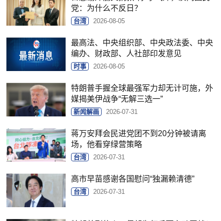
党：为什么不反日？
台湾
2026-08-05
最高法、中央组织部、中央政法委、中央
编办、财政部、人社部印发意见
时事
2026-08-05
特朗普手握全球最强军力却无计可施，外
媒揭美伊战争“无解三选一”
新闻解画
2026-07-31
蒋万安拜会民进党团不到20分钟被请离
场，他看穿绿营策略
台湾
2026-07-31
高市早苗感谢各国慰问“独漏赖清德”
台湾
2026-07-31