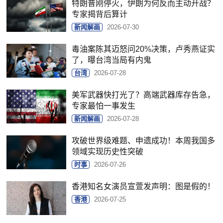
特朗普刚停火，伊朗为何反而主动开战？
专家揭背后算计
新闻解画
2026-07-30
毒油案陈其迈怒问20%决策，卢秀燕证实
了，曝台湾当局有内鬼
台湾
2026-07-28
美军武器快打光了？高端武器库存告急，
专家最怕一事发生
新闻解画
2026-07-28
攻破世界级难题、申遗成功！本周我国多
领域实现历史性突破
时事
2026-07-26
香港知名女演员宣萱发声明：图是假的！
香港
2026-07-25