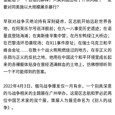
要对同类施以大规模屠杀暴行？
早就对战争灭绝论持有深刻疑虑，区志航开始远赴世界各
地，在阿芙乐尔号巡洋舰前；在九一八事变历史遗迹；在诺
曼底登陆海滩；在奥斯维辛集中营；在丹东鸭绿江大桥边；
在巴黎连环恐袭现场；在911事件原址；在瑞士乌克兰和平
峰会会址……在数十个战火熊熊燃烧过的地方，在非正义的
杀戮与正义的反抗之地，他用在中国这个和平环境里成长起
来的赤裸躯体贴身在曾经洒满鲜血的土地上，仿佛想倾听到
一个不可能得到的答案。
2022年4月3日，俄乌战争爆发仅一月有余，一个别具深意
的与战争相关的主题展在广州举办。这是区志航和罗必武两
位中国艺术家的双个展，策展人为展览命名为《别人的战
争》。