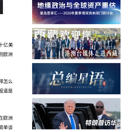
十亿美
则欧洲
释怎么
报道是
在欧洲
简单谈