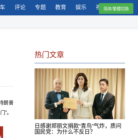
车
评论
专题
教育
娱乐
视频
简体/繁體切換
热门文章
特朗普
门”。
日感谢郑丽文捐款“青鸟”气炸，质问
国民党：为什么不反日？