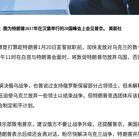
图为特朗普2017年在汉堡举行的20国峰会上会见普京。 美联社
拜登打算趁特朗普1月20日宣誓就职前，加快发放对乌克兰的数
上午11时在白宫与特朗普会面时，将敦促特朗普勿放弃乌国，否
能解决俄乌战争，也曾说过支持俄罗斯保留部分占领领土，但未解
压迫使乌克兰放弃一些领土以结束战争。但特朗普竞选团体斥该
会制定和平计划。
俱乐部致电普京，建议俄方不要让战争升级，还提醒普京，美国
特朗普表示后续还会再对话，盼尽快解决乌克兰战争，特朗普并