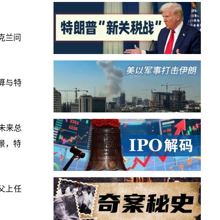
克兰问
算与特
未来总
景，特
父上任