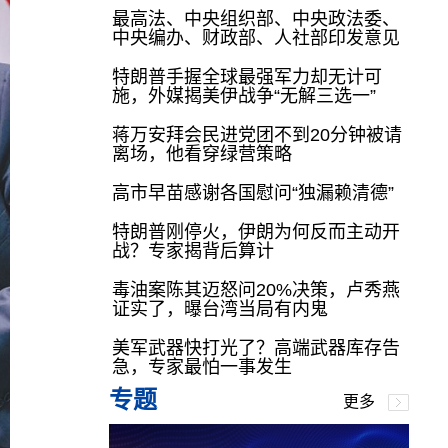
最高法、中央组织部、中央政法委、
中央编办、财政部、人社部印发意见
特朗普手握全球最强军力却无计可
施，外媒揭美伊战争“无解三选一”
蒋万安拜会民进党团不到20分钟被请
离场，他看穿绿营策略
高市早苗感谢各国慰问“独漏赖清德”
特朗普刚停火，伊朗为何反而主动开
战？专家揭背后算计
毒油案陈其迈怒问20%决策，卢秀燕
证实了，曝台湾当局有内鬼
美军武器快打光了？高端武器库存告
急，专家最怕一事发生
专题
更多