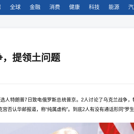
湾
全球
金融
消费
健康
科技
能源
汽
争，提领土问题
当选人特朗普7日致电俄罗斯总统普京。2人讨论了乌克兰战争，
宫否认华邮报道，称“纯属虚构”。到底2人有没有通话形同“罗生