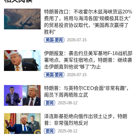
特朗普改口：不收霍尔木兹海峡货运20%
费用了，将用与海湾各国“规模极其巨大”
的贸易投资协议取代，“美国再次赢得了
胜利”
美国-要闻
2026-07-15
伊朗报复：袭击约旦美军基地F-18战机部
署地点、美军住宿地点，特朗普：继续袭
击伊朗直到他说“够了”为止
美国-要闻
2026-07-15
特朗普：与英特尔CEO会面“非常有趣”，
阁员下周再晤陈立武
要闻
2025-08-12
泽连斯基拒绝向俄作出领土让步，特朗
普：非常强烈地反对
要闻
2025-08-12