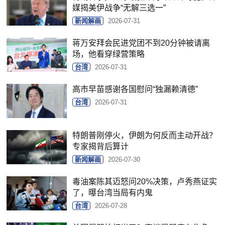
媒揭美伊战争“无解三选一”
新闻解画
2026-07-31
蒋万安拜会民进党团不到20分钟被请离
场，他看穿绿营策略
台湾
2026-07-31
高市早苗感谢各国慰问“独漏赖清德”
台湾
2026-07-31
特朗普刚停火，伊朗为何反而主动开战？
专家揭背后算计
新闻解画
2026-07-30
毒油案陈其迈怒问20%决策，卢秀燕证实
了，曝台湾当局有内鬼
台湾
2026-07-28