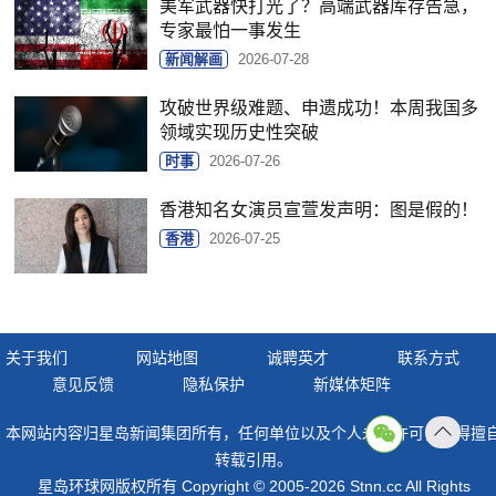
美军武器快打光了？高端武器库存告急，
专家最怕一事发生
新闻解画
2026-07-28
攻破世界级难题、申遗成功！本周我国多
领域实现历史性突破
时事
2026-07-26
香港知名女演员宣萱发声明：图是假的！
香港
2026-07-25
关于我们
网站地图
诚聘英才
联系方式
意见反馈
隐私保护
新媒体矩阵
本网站内容归星岛新闻集团所有，任何单位以及个人未经许可，不得擅
返回
转载引用。
顶部
星岛环球网版权所有 Copyright © 2005-2026 Stnn.cc All Rights