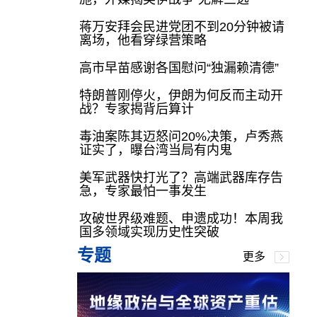
蒋万安拜会民进党团不到20分钟被请
离场，他看穿绿营策略
高市早苗感谢各国慰问“独漏赖清德”
特朗普刚停火，伊朗为何反而主动开
战？专家揭背后算计
毒油案陈其迈怒问20%决策，卢秀燕
证实了，曝台湾当局有内鬼
美军武器快打光了？高端武器库存告
急，专家最怕一事发生
攻破世界级难题、申遗成功！本周我
国多领域实现历史性突破
专题
更多