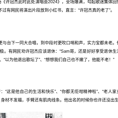
场《许冠杰此时此处演唱会2024》，全场爆满，勾起歌迷集体回
过有网民将演出片段放到小红书，直言：“许冠杰真的老了”。
更与台下一同大合唱，到中段时更吹口哨和声，实力宝都未老。
极。有网民劝许冠杰应该退休：“Sam哥，还是好好享受退休生
“以为他退出歌坛了”、“想想我们自己也不嫩了，他能不老！”
“这是他自己的生活和快乐”、“你都无佢咁精神啦”、“老人家
，身材不发福，手臂还有肌肉线条。他出名的时候你也许还没出生