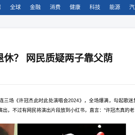
湾
全球
金融
消费
健康
科技
能源
汽
退休？ 网民质疑两子靠父荫
一连三场《许冠杰此时此处演唱会2024》，全场爆满，勾起歌迷
出，不过有网民将演出片段放到小红书，直言：“许冠杰真的老