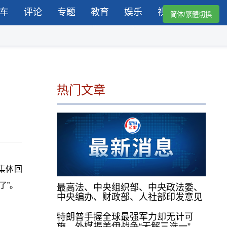
车
评论
专题
教育
娱乐
视频
简体/繁體切換
热门文章
集体回
了”。
最高法、中央组织部、中央政法委、
中央编办、财政部、人社部印发意见
特朗普手握全球最强军力却无计可
施，外媒揭美伊战争“无解三选一”