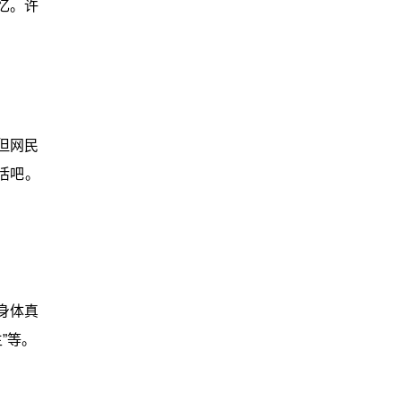
忆。许
但网民
活吧。
身体真
”等。