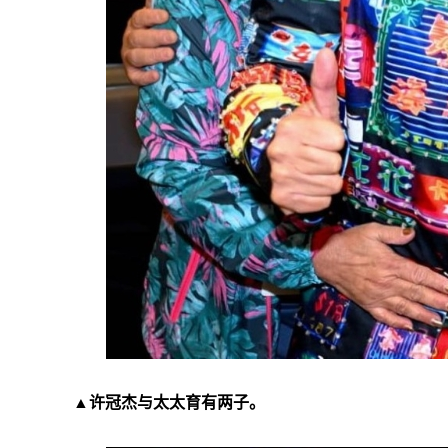
▲许冠杰与太太育有两子。