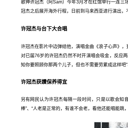
歌神许冠杰（阿Sam）今年3月才在红馆举行一连三
冠杰之后展开海外行程，日前到马来西亚进行演出，不
许冠杰与台下大合唱
许冠杰在影片中边弹结他，演唱金曲《浪子心声》，
对已届76岁的许冠杰仍然不时开演唱会吸金，反应两
知你要照顾你那两个儿子，但也不需要劳累成这样吧”、
许冠杰获讚保养得宜
另有网民认为许冠杰每隔一段时间，只是以歌会知音：
棒”、“人老是正常的，有谁不会老，看他还能唱能跳