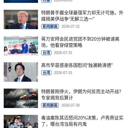
时事
2026-08-05
特朗普手握全球最强军力却无计可施，外
媒揭美伊战争“无解三选一”
新闻解画
2026-07-31
蒋万安拜会民进党团不到20分钟被请离
场，他看穿绿营策略
台湾
2026-07-31
高市早苗感谢各国慰问“独漏赖清德”
台湾
2026-07-31
特朗普刚停火，伊朗为何反而主动开战？
专家揭背后算计
新闻解画
2026-07-30
毒油案陈其迈怒问20%决策，卢秀燕证实
了，曝台湾当局有内鬼