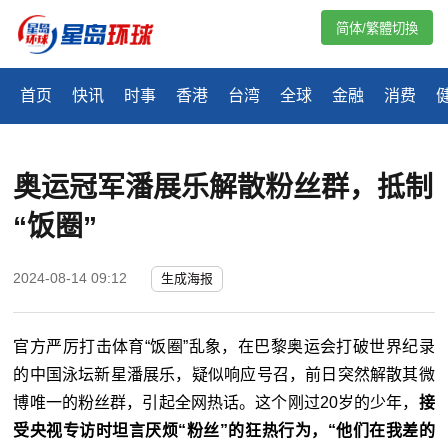
简体/繁體切換
首页
快讯
时事
香港
台湾
全球
金融
消费
奥运冠军潘展乐解散粉丝群，抵制
“饭圈”
2024-08-14 09:12
生成海报
官方严厉打击体育“饭圈”乱象，在巴黎奥运会打破世界纪录
的中国泳坛新星潘展乐，疑似响应号召，前日突然解散其微
博唯一的粉丝群，引起全网热话。这个刚过20岁的少年，
接
受央视专访时坦言厌烦“粉丝”的狂热行为，“他们在我差的