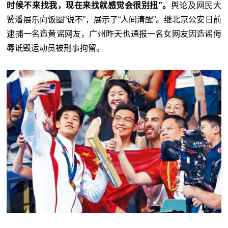
时候不来找我，现在来找就感觉会很别扭”。
舆论及网民大
赞潘展乐向饭圈“说不”，展示了“人间清醒”。继北京公安日前
逮捕一名造黄谣网友，广州昨天也通报一名女网友因造谣侮
辱诋毁运动员被刑事拘留。