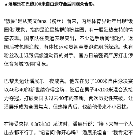
▲潘展乐在巴黎100米自由泳夺金后同观众合影。
“饭圈”是从英文fans（粉丝）而来，内地体育界近年出现“饭
圈化”现象，指的是追星族群的粉丝圈，有一股狂热支持的情
感表现。国家队在奥运表现突出，不少选手瞬间“涨粉”，返
国后被包围追截，有体操运动员甚至要跑进厕所躲避。也有
粉丝攻击诋毁偶像运动员的对手。官方日前强调严厉打击涉
体育领域“饭圈”乱象。
巴黎奥运让潘展乐一夜成名。他先在男子100米自由泳决赛
以46秒40的新世绩夺得金牌，随后在男子4×100米混合泳接
力夺冠，打破美国队过去40年的垄断。两次历史性突破，让
潘展乐成为全国焦点，但热搜背后，也给他带来不小困扰。
在接受央视《面对面》采访时，潘展乐说：“接下来想一个人
出去都不行了。”记者问“你开心吗？”潘展乐坦言：“我肯定不