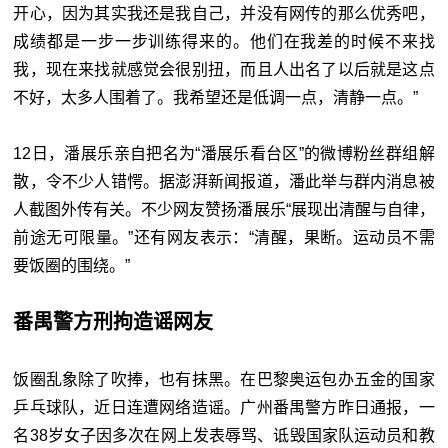
开心，因为其实我还是我自己，并没有网传的那么优秀吧，
成绩都是一步一步训练得来的。他们在我差的时候不来找
我，现在来找就感觉会很别扭，而且人出名了以后就是这点
不好，太多人围着了。我希望还是低调一点，清静一点。”
12日，潘展乐亲自把名为“潘展乐看台区”的微博粉丝群组解
散，令不少人错愕。据澎湃新闻报道，潘此举与群内消息被
人截图外传有关。不少网友赞扬潘展乐“展现出清醒与自律，
前途无可限量。”还有网友表示：“清醒，果断。运动员不需
要饭圈的围绕。”
番禺警方刑拘造谣网友
饭圈乱象除了吹捧，也有抹黑。在巴黎奥运包办五金的国家
乒乓球队，近日连遭网络造谣。广州番禺警方昨日通报，一
名38岁女子因多次在网上发表辱骂、诋毁国家队运动员和教