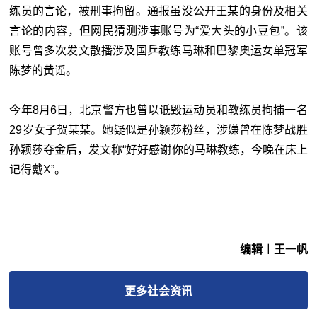
练员的言论，被刑事拘留。通报虽没公开王某的身份及相关
言论的内容，但网民猜测涉事账号为“爱大头的小豆包”。该
账号曾多次发文散播涉及国乒教练马琳和巴黎奥运女单冠军
陈梦的黄谣。
今年8月6日，北京警方也曾以诋毁运动员和教练员拘捕一名
29岁女子贺某某。她疑似是孙颖莎粉丝，涉嫌曾在陈梦战胜
孙颖莎夺金后，发文称“好好感谢你的马琳教练，今晚在床上
记得戴X”。
编辑︱王一帆
更多
社会
资讯