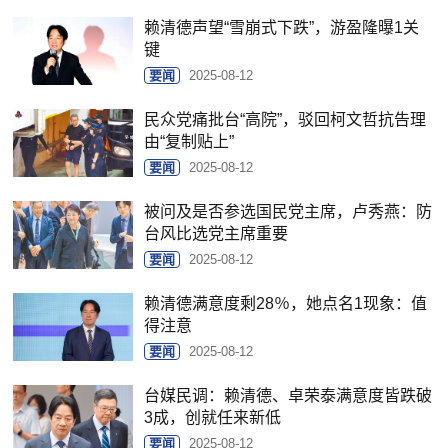
赖清德声望“雪崩式下跌”，游盈隆曝1关
键
要闻
2025-08-12
民众党痛批台“高院”，驳回柯文哲抗告理
由“复制贴上”
要闻
2025-08-12
被问及是否参选国民党主席，卢秀燕：防
台风比选党主席重要
要闻
2025-08-12
赖清德满意度剩28％，她点名1现象：值
得注意
要闻
2025-08-12
台媒民调：赖清德、卓荣泰满意度皆跌破
3成，创就任来新低
要闻
2025-08-12