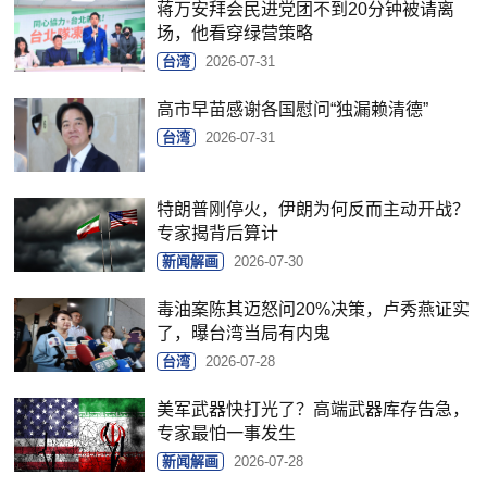
蒋万安拜会民进党团不到20分钟被请离
场，他看穿绿营策略
台湾
2026-07-31
高市早苗感谢各国慰问“独漏赖清德”
台湾
2026-07-31
特朗普刚停火，伊朗为何反而主动开战？
专家揭背后算计
新闻解画
2026-07-30
毒油案陈其迈怒问20%决策，卢秀燕证实
了，曝台湾当局有内鬼
台湾
2026-07-28
美军武器快打光了？高端武器库存告急，
专家最怕一事发生
新闻解画
2026-07-28