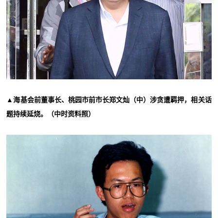
▲海基会前董事长、桃园市前市长郑文灿（中）涉贪遭羁押，相关话
题持续延烧。（中时资料照）