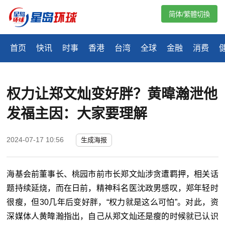
简体/繁體切換
首页
快讯
时事
香港
台湾
全球
金融
消费
权力让郑文灿变好胖？黄暐瀚泄他
发福主因：大家要理解
2024-07-17 10:56
生成海报
海基会前董事长、桃园市前市长郑文灿涉贪遭羁押，相关话
题持续延烧，而在日前，精神科名医沈政男感叹，郑年轻时
很瘦，但30几年后变好胖，“权力就是这么可怕”。对此，资
深媒体人黄暐瀚指出，自己从郑文灿还是瘦的时候就已认识