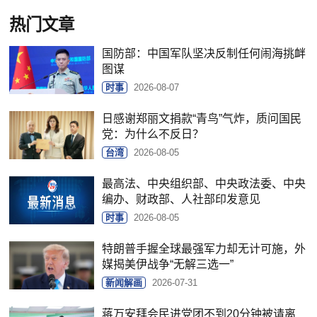
热门文章
国防部：中国军队坚决反制任何闹海挑衅
图谋
时事
2026-08-07
日感谢郑丽文捐款“青鸟”气炸，质问国民
党：为什么不反日？
台湾
2026-08-05
最高法、中央组织部、中央政法委、中央
编办、财政部、人社部印发意见
时事
2026-08-05
特朗普手握全球最强军力却无计可施，外
媒揭美伊战争“无解三选一”
新闻解画
2026-07-31
蒋万安拜会民进党团不到20分钟被请离