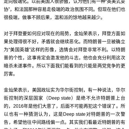
走向极端化。以前美国人很骄傲，认为他们有一种“英美式妥
协”，和法国那种容易走极端的政治氛围不同。但现在他们也
很极端，做事不顾后果，温和派的馀地越来越少。
对于拜登要如何应对现在的局势，金灿荣表示，拜登方面如
果处理得很不好，矛盾就会继续恶化。而特朗普一旦被确立
为“美国英雄”这样的形像，选情会对拜登非常不利。以特朗
普的个性，这事肯定会激发他的斗志，他也会充分利用这次
暗杀未遂事件。所以下面我们能看到的只能是两党竞争的更
厉害。
金灿荣表示，美国政坛实为华尔街控制，有一种说法，华尔
街控制的深层国家（Deep state）是绝不允许特朗普上台
的，2016年是他们大意了，后面不可能再犯这个错误了。所
以也有一种猜测认为，这是Deep state对特朗普的一次警
告，希望他往中间路线偏一点。其实我们看最近特朗普的有