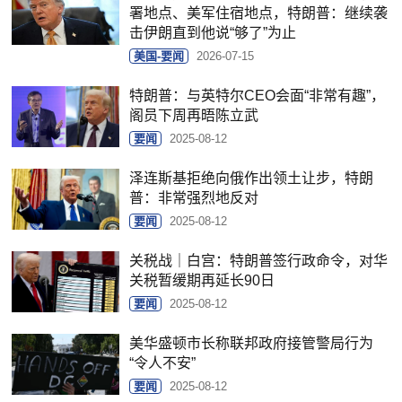
署地点、美军住宿地点，特朗普：继续袭
击伊朗直到他说“够了”为止
美国-要闻
2026-07-15
特朗普：与英特尔CEO会面“非常有趣”，
阁员下周再晤陈立武
要闻
2025-08-12
泽连斯基拒绝向俄作出领土让步，特朗
普：非常强烈地反对
要闻
2025-08-12
关税战｜白宫：特朗普签行政命令，对华
关税暂缓期再延长90日
要闻
2025-08-12
美华盛顿市长称联邦政府接管警局行为
“令人不安”
要闻
2025-08-12