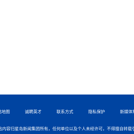
站地图
诚聘英才
联系方式
隐私保护
新媒体
站内容归星岛新闻集团所有，任何单位以及个人未经许可，不得擅自转载