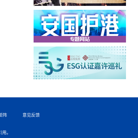
矩阵
意见反馈
引用。
返回顶部