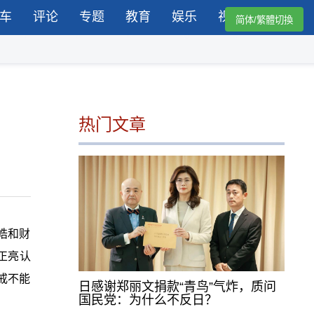
车
评论
专题
教育
娱乐
视频
简体/繁體切換
热门文章
皓和财
正亮认
戒不能
日感谢郑丽文捐款“青鸟”气炸，质问
国民党：为什么不反日？