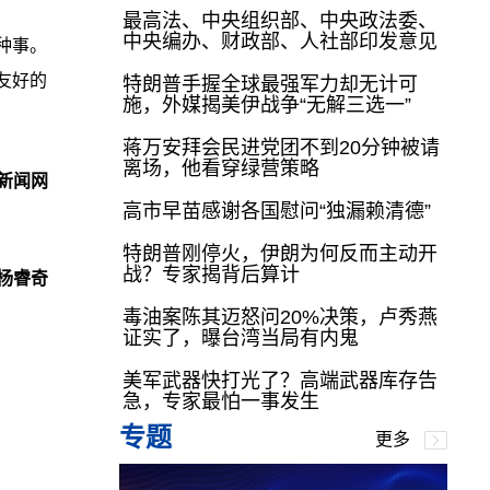
最高法、中央组织部、中央政法委、
中央编办、财政部、人社部印发意见
种事。
友好的
特朗普手握全球最强军力却无计可
施，外媒揭美伊战争“无解三选一”
蒋万安拜会民进党团不到20分钟被请
离场，他看穿绿营策略
新闻网
高市早苗感谢各国慰问“独漏赖清德”
特朗普刚停火，伊朗为何反而主动开
战？专家揭背后算计
杨睿奇
毒油案陈其迈怒问20%决策，卢秀燕
证实了，曝台湾当局有内鬼
美军武器快打光了？高端武器库存告
急，专家最怕一事发生
专题
更多