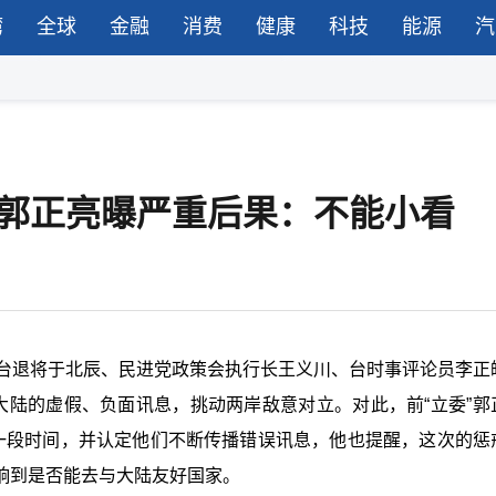
湾
全球
金融
消费
健康
科技
能源
汽
！郭正亮曝严重后果：不能小看
、台退将于北辰、民进党政策会执行长王义川、台时事评论员李正
大陆的虚假、负面讯息，挑动两岸敌意对立。对此，前“立委”郭
一段时间，并认定他们不断传播错误讯息，他也提醒，这次的惩
响到是否能去与大陆友好国家。