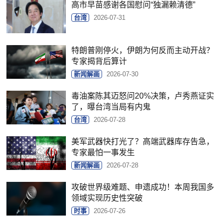
高市早苗感谢各国慰问“独漏赖清德”
台湾
2026-07-31
特朗普刚停火，伊朗为何反而主动开战？
专家揭背后算计
新闻解画
2026-07-30
毒油案陈其迈怒问20%决策，卢秀燕证实
了，曝台湾当局有内鬼
台湾
2026-07-28
美军武器快打光了？高端武器库存告急，
专家最怕一事发生
新闻解画
2026-07-28
攻破世界级难题、申遗成功！本周我国多
领域实现历史性突破
时事
2026-07-26