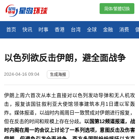
简体/繁體切換
首页
快讯
时事
香港
台湾
全球
金融
消费
以色列欲反击伊朗，避全面战争
2024-04-16 09:04
生成海报
伊朗上周六首次从本土直接对以色列发动导弹和无人机攻
击，报复该国驻叙利亚大使馆领事建筑本月1日遭以军轰
炸。媒体报道，以战时内阁周日一致赞成对伊朗进行报复，
但在反击的时间和规模上存在分歧。
以国第12频道报道，战
时内阁在周一的会议上讨论了一系列选项，意图反击及伤害
伊朗，但避免引发全面战争。西方多国则纷纷呼吁以方克