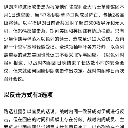
伊朗声称这场攻击是为报复他们驻叙利亚大马士革使馆区本
月1日遭空袭，当时7名伊朗革命卫队成员阵亡，包括2名高
级将领。以军指伊朗日前合共发射了超过300枚导弹和无人
机，但99%都被击落，期间美国和英国都有协助拦截。只有
少量伊朗导弹落入以色列的领土，造成至少12人受伤，及南
部一个空军基地轻微受损。全球领袖呼吁各方冷静，以色列
最重要的盟友美国也敦促其不要采取军事回应。《以色列时
报》报道，以战时内阁周日晚结束了长达数小时的安全会
议，但未就如何回应伊朗袭击作出决定。战时内阁昨日再次
召开会议。
以反击方式有3选项
路透社援引以官员的话说，战时内阁一致赞成对伊朗进行反
击，但在回应的时间和规模上存在分歧。战时内阁成员、主
要反对党国家团结党领导人甘茨周日表示，以色列将在合适