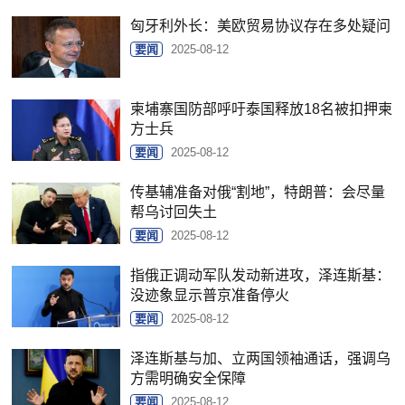
匈牙利外长：美欧贸易协议存在多处疑问
要闻
2025-08-12
柬埔寨国防部呼吁泰国释放18名被扣押柬
方士兵
要闻
2025-08-12
传基辅准备对俄“割地”，特朗普：会尽量
帮乌讨回失土
要闻
2025-08-12
指俄正调动军队发动新进攻，泽连斯基：
没迹象显示普京准备停火
要闻
2025-08-12
泽连斯基与加、立两国领袖通话，强调乌
方需明确安全保障
要闻
2025-08-12