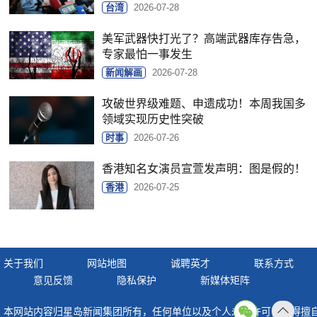
台湾
2026-07-28
美军武器快打光了？高端武器库存告急，
专家最怕一事发生
新闻解画
2026-07-28
攻破世界级难题、申遗成功！本周我国多
领域实现历史性突破
时事
2026-07-26
香港知名女演员宣萱发声明：图是假的！
香港
2026-07-25
关于我们
网站地图
诚聘英才
联系方式
意见反馈
隐私保护
新媒体矩阵
本网站内容归星岛新闻集团所有，任何单位以及个人未经许可，不得擅