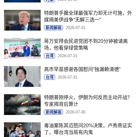
特朗普手握全球最强军力却无计可施，外
媒揭美伊战争“无解三选一”
新闻解画
2026-07-31
蒋万安拜会民进党团不到20分钟被请离
场，他看穿绿营策略
台湾
2026-07-31
高市早苗感谢各国慰问“独漏赖清德”
台湾
2026-07-31
特朗普刚停火，伊朗为何反而主动开战？
专家揭背后算计
新闻解画
2026-07-30
毒油案陈其迈怒问20%决策，卢秀燕证实
了，曝台湾当局有内鬼