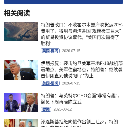
相关阅读
特朗普改口：不收霍尔木兹海峡货运20%
费用了，将用与海湾各国“规模极其巨大”
的贸易投资协议取代，“美国再次赢得了
胜利”
美国-要闻
2026-07-15
伊朗报复：袭击约旦美军基地F-18战机部
署地点、美军住宿地点，特朗普：继续袭
击伊朗直到他说“够了”为止
美国-要闻
2026-07-15
特朗普：与英特尔CEO会面“非常有趣”，
阁员下周再晤陈立武
要闻
2025-08-12
泽连斯基拒绝向俄作出领土让步，特朗