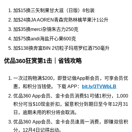
加$15换三矢制果甘大滋（日版）8包装
加$24换JA AOREN青森完熟林檎苹果汁1公升
加$35换merci杂锦朱古力250克
加$75换andi海盐开心果600克
加$138换奔富BIN 2切粒子玛塔罗红酒750毫升
优品360狂赏第1击｜省钱攻略
一次过购物满$200，即登记做App新会员，可享会员优
惠，和积分当钱使。 下载 APP：
bit.ly/3TVWbLB
优品360 App会员、金卡会员消费$1可储1积分，1,000
积分可当$10现金折扣，留意积分到期日至今年12月31
日，逾期未用的积分将会取消。
优品360 App会员、金卡会员逢周一消费，即赚双倍积
分，12月4日记得出动。