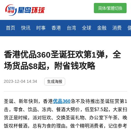
简体/繁體切換
首页
快讯
时事
香港
台湾
全球
金融
消费
香港优品360圣诞狂欢第1弹，全
场货品$8起，附省钱攻略
2023-12-04 14:34
生成海报
圣诞、新年快到，香港
优品360
急不及待推出圣诞狂赏第1
击，零食、饮品、冻肉、餐酒大劈价，低至$7.5起，大家扫
货正是时候，派对狂欢、交换圣诞礼物、办公室下午茶、晚
饭叹杯餐酒，总有为食的理由。做个精明消费者，记住参考