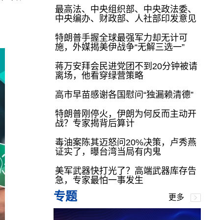
最高法、中央组织部、中央政法委、
中央编办、财政部、人社部印发意见
特朗普手握全球最强军力却无计可
施，外媒揭美伊战争“无解三选一”
蒋万安拜会民进党团不到20分钟被请
离场，他看穿绿营策略
高市早苗感谢各国慰问“独漏赖清德”
特朗普刚停火，伊朗为何反而主动开
战？专家揭背后算计
毒油案陈其迈怒问20%决策，卢秀燕
证实了，曝台湾当局有内鬼
美军武器快打光了？高端武器库存告
急，专家最怕一事发生
专题
更多