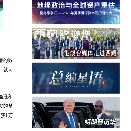
靠的数
，就可
基准和
C的基
获1万