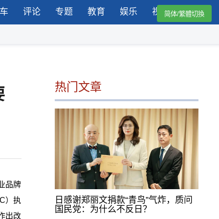
车
评论
专题
教育
娱乐
视频
简体/繁體切換
热门文章
要
业品牌
日感谢郑丽文捐款“青鸟”气炸，质问
C）执
国民党：为什么不反日？
作出改