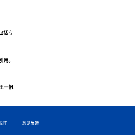
包括专
引用。
王一帆
矩阵
意见反馈