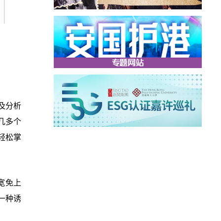
及分析
几多个
轻松掌
宽免上
一种诱